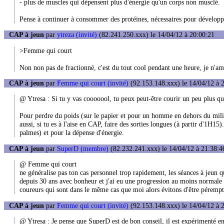
- plus de muscles qui dépensent plus d'énergie qu'un corps non musclé.
Pense à continuer à consommer des protéines, nécessaires pour développe
CAP à jeun
par
ytreza (invité)
(82.241.250.xxx) le 14/04/12 à 20:00:21
>Femme qui court
Non non pas de fractionné, c'est du tout cool pendant une heure, je n'a
CAP à jeun
par
Femme qui court (invité)
(92.153.148.xxx) le 14/04/12 à 
@ Ytresa : Si tu y vas cooooool, tu peux peut-être courir un peu plus q
Pour perdre du poids (sur le papier et pour un homme en dehors du milie
aussi, si tu es à l'aise en CAP, faire des sorties longues (à partir d'1H1
palmes) et pour la dépense d'énergie.
CAP à jeun
par
SuperD (membre)
(82.232.241.xxx) le 14/04/12 à 21:38:4
@ Femme qui court
ne généralise pas ton cas personnel trop rapidement, les séances à jeun 
depuis 30 ans avec bonheur et j'ai eu une progression au moins normale 
coureurs qui sont dans le même cas que moi alors évitons d'être pérempto
CAP à jeun
par
Femme qui court (invité)
(92.153.148.xxx) le 14/04/12 à 
@ Ytresa : Je pense que SuperD est de bon conseil, il est expérimenté en