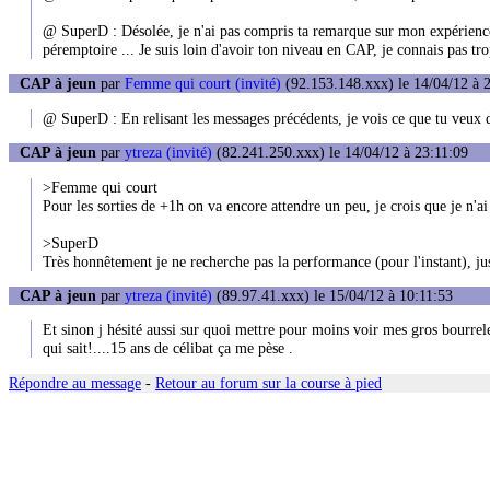
@ SuperD : Désolée, je n'ai pas compris ta remarque sur mon expérience 
péremptoire ... Je suis loin d'avoir ton niveau en CAP, je connais pas trop
CAP à jeun
par
Femme qui court (invité)
(92.153.148.xxx) le 14/04/12 à 
@ SuperD : En relisant les messages précédents, je vois ce que tu veux d
CAP à jeun
par
ytreza (invité)
(82.241.250.xxx) le 14/04/12 à 23:11:09
>Femme qui court
Pour les sorties de +1h on va encore attendre un peu, je crois que je n'ai
>SuperD
Très honnêtement je ne recherche pas la performance (pour l'instant), jus
CAP à jeun
par
ytreza (invité)
(89.97.41.xxx) le 15/04/12 à 10:11:53
Et sinon j hésité aussi sur quoi mettre pour moins voir mes gros bourrele
qui sait!....15 ans de célibat ça me pèse .
Répondre au message
-
Retour au forum sur la course à pied