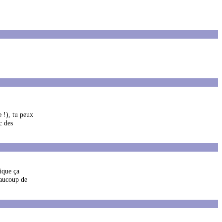
 !), tu peux
c des
ique ça
eaucoup de