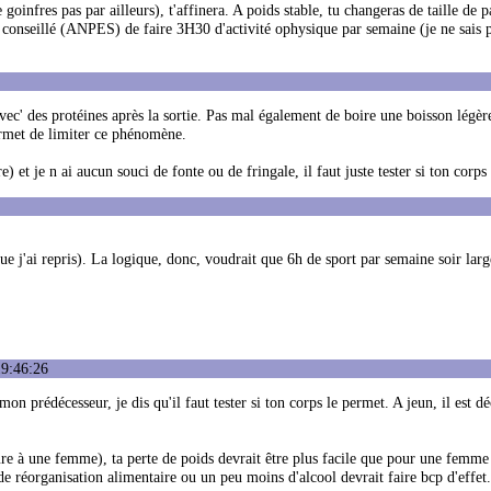
 goinfres pas par ailleurs), t'affinera. A poids stable, tu changeras de taille de 
t conseillé (ANPES) de faire 3H30 d'activité ophysique par semaine (je ne sais 
avec' des protéines après la sortie. Pas mal également de boire une boisson légè
ermet de limiter ce phénomène.
 et je n ai aucun souci de fonte ou de fringale, il faut juste tester si ton corps
 j'ai repris). La logique, donc, voudrait que 6h de sport par semaine soir lar
19:46:26
prédécesseur, je dis qu'il faut tester si ton corps le permet. A jeun, il est dé
 à une femme), ta perte de poids devrait être plus facile que pour une femme
de réorganisation alimentaire ou un peu moins d'alcool devrait faire bcp d'effet.