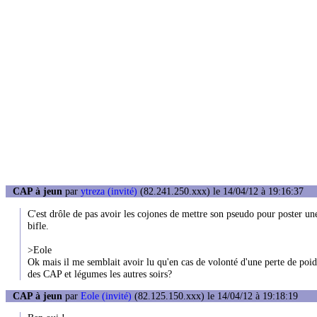
CAP à jeun
par
ytreza (invité)
(82.241.250.xxx) le 14/04/12 à 19:16:37
C'est drôle de pas avoir les cojones de mettre son pseudo pour poster une
bifle.
>Eole
Ok mais il me semblait avoir lu qu'en cas de volonté d'une perte de poids i
des CAP et légumes les autres soirs?
CAP à jeun
par
Eole (invité)
(82.125.150.xxx) le 14/04/12 à 19:18:19