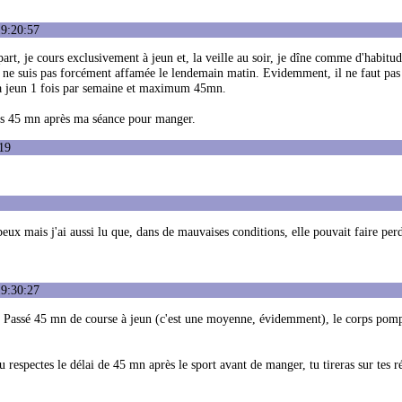
19:20:57
part, je cours exclusivement à jeun et, la veille au soir, je dîne comme d'habitud
 je ne suis pas forcément affamée le lendemain matin. Evidemment, il ne faut pas
r à jeun 1 fois par semaine et maximum 45mn.
nds 45 mn après ma séance pour manger.
19
ipeux mais j'ai aussi lu que, dans de mauvaises conditions, elle pouvait faire per
19:30:27
. Passé 45 mn de course à jeun (c'est une moyenne, évidemment), le corps pomp
tu respectes le délai de 45 mn après le sport avant de manger, tu tireras sur tes r