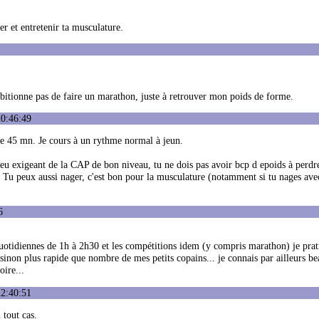
r et entretenir ta musculature.
mbitionne pas de faire un marathon, juste à retrouver mon poids de forme.
20:46:49
ue 45 mn. Je cours à un rythme normal à jeun.
u exigeant de la CAP de bon niveau, tu ne dois pas avoir bcp d epoids à perdre
5). Tu peux aussi nager, c'est bon pour la musculature (notamment si tu nages ave
6
quotidiennes de 1h à 2h30 et les compétitions idem (y compris marathon) je prat
sinon plus rapide que nombre de mes petits copains... je connais par ailleurs b
ire...
22:40:51
 tout cas.