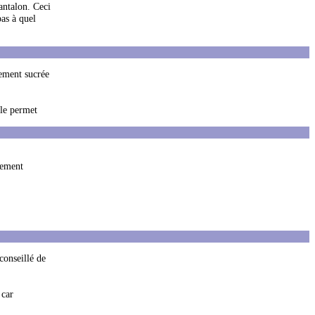
pantalon. Ceci
pas à quel
rement sucrée
 le permet
gement
conseillé de
 car