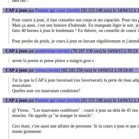
Ben oui !
CAP à jeun
par
Femme qui court (invité)
(92.153.148.xxx) le 14/04/12 à 
Pour courir à jeun, il faut connaître son corps et ses capacités. Pour ma 
Mais ça aussi, c'est uen histoire d'habitude. En mangeant léger le soir,
faire 40 bornes à jeun le lendemain ! En théorie, on conseille de couri
Pour perdre du poids, je cours à jeun en buvant régulièrement et j'atte
CAP à jeun
par
poideforme (invité)
(78.247.158.xxx) le 14/04/12 à 19:23:
arrete la poesie et pense plutot a maigrir,gros s..
CAP à jeun
par
ytreza (invité)
(82.241.250.xxx) le 14/04/12 à 19:24:41
J'ai lu que la CAP à jeun favorisait (ou favoriserait) la perte de tissu ad
musculaire.
Quelles sont ces mauvaises conditions?
CAP à jeun
par
Femme qui court (invité)
(92.153.148.xxx) le 14/04/12 à 
@ Ytresa : "Les mauvaises conditions" : courir à jeun au-delà de 45 mn
muscles. On appelle ça "se manger le muscle".
Ceci étant, c'est aussi une affaire de personne. Si tu cours à jeun et que 
masse graisseuse.