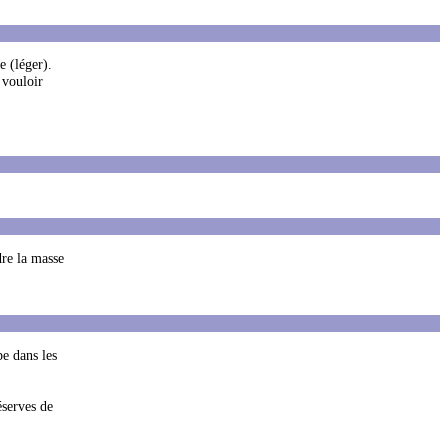
e (léger).
 vouloir
dre la masse
e dans les
éserves de