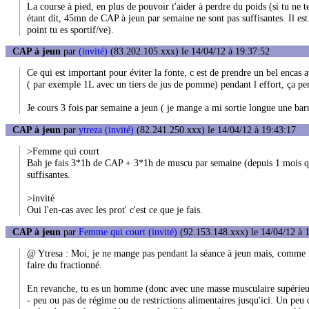
La course à pied, en plus de pouvoir t'aider à perdre du poids (si tu ne te
étant dit, 45mn de CAP à jeun par semaine ne sont pas suffisantes. Il es
point tu es sportif/ve).
CAP à jeun
par
(invité)
(83.202.105.xxx) le 14/04/12 à 19:37:52
Ce qui est important pour éviter la fonte, c est de prendre un bel encas 
( par exemple 1L avec un tiers de jus de pomme) pendant l effort, ça p
Je cours 3 fois par semaine a jeun ( je mange a mi sortie longue une barre)
CAP à jeun
par
ytreza (invité)
(82.241.250.xxx) le 14/04/12 à 19:43:17
>Femme qui court
Bah je fais 3*1h de CAP + 3*1h de muscu par semaine (depuis 1 mois que
suffisantes.
>invité
Oui l'en-cas avec les prot' c'est ce que je fais.
CAP à jeun
par
Femme qui court (invité)
(92.153.148.xxx) le 14/04/12 à 
@ Ytresa : Moi, je ne mange pas pendant la séance à jeun mais, comme mon 
faire du fractionné.
En revanche, tu es un homme (donc avec une masse musculaire supérieure
- peu ou pas de régime ou de restrictions alimentaires jusqu'ici. Un peu 