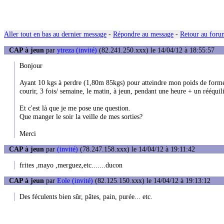
Aller tout en bas au dernier message
-
Répondre au message
-
Retour au forum
CAP à jeun
par
ytreza (invité)
(82.241.250.xxx) le 14/04/12 à 18:55:57
Bonjour
Ayant 10 kgs à perdre (1,80m 85kgs) pour atteindre mon poids de forme suit
courir, 3 fois/ semaine, le matin, à jeun, pendant une heure + un rééqui
Et c'est là que je me pose une question.
Que manger le soir la veille de mes sorties?
Merci
CAP à jeun
par
(invité)
(78.247.158.xxx) le 14/04/12 à 19:11:42
frites ,mayo ,merguez,etc.......ducon
CAP à jeun
par
Eole (invité)
(82.125.150.xxx) le 14/04/12 à 19:13:12
Des féculents bien sûr, pâtes, pain, purée... etc.