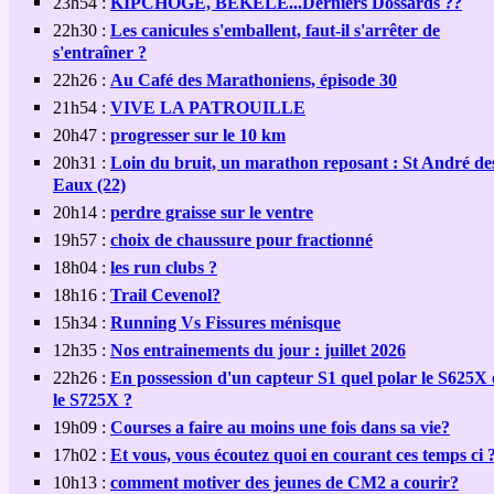
23h54 :
KIPCHOGE, BEKELE...Derniers Dossards ??
22h30 :
Les canicules s'emballent, faut-il s'arrêter de
s'entraîner ?
22h26 :
Au Café des Marathoniens, épisode 30
21h54 :
VIVE LA PATROUILLE
20h47 :
progresser sur le 10 km
20h31 :
Loin du bruit, un marathon reposant : St André de
Eaux (22)
20h14 :
perdre graisse sur le ventre
19h57 :
choix de chaussure pour fractionné
18h04 :
les run clubs ?
18h16 :
Trail Cevenol?
15h34 :
Running Vs Fissures ménisque
12h35 :
Nos entrainements du jour : juillet 2026
22h26 :
En possession d'un capteur S1 quel polar le S625X
le S725X ?
19h09 :
Courses a faire au moins une fois dans sa vie?
17h02 :
Et vous, vous écoutez quoi en courant ces temps ci 
10h13 :
comment motiver des jeunes de CM2 a courir?