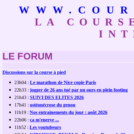
WWW.COUR
LA COURS
IN
LE FORUM
Discussions sur la course à pied
23h04 :
Le marathon de Nice copie Paris
22h33 :
jogger de 26 ans tué par un ours en plein footing
21h43 :
SUIVI DES ELITES 2026
17h41 :
ostéonécrose du genou
11h19 :
Nos entrainements du jour : août 2026
22h06 :
ça m'enerve ...
11h52 :
Les youtubeurs