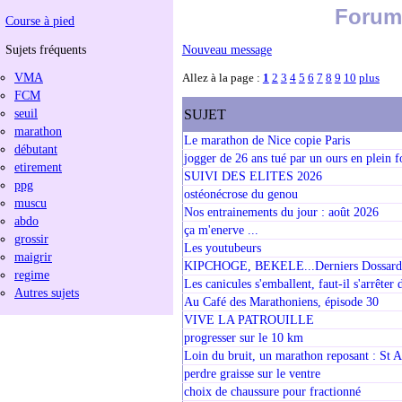
Forum 
Course à pied
Sujets fréquents
Nouveau message
VMA
Allez à la page :
1
2
3
4
5
6
7
8
9
10
plus
FCM
seuil
SUJET
marathon
Le marathon de Nice copie Paris
débutant
jogger de 26 ans tué par un ours en plein f
etirement
SUIVI DES ELITES 2026
ppg
ostéonécrose du genou
muscu
Nos entrainements du jour : août 2026
abdo
ça m'enerve ...
grossir
Les youtubeurs
maigrir
KIPCHOGE, BEKELE...Derniers Dossard
regime
Les canicules s'emballent, faut-il s'arrêter 
Autres sujets
Au Café des Marathoniens, épisode 30
VIVE LA PATROUILLE
progresser sur le 10 km
Loin du bruit, un marathon reposant : St 
perdre graisse sur le ventre
choix de chaussure pour fractionné