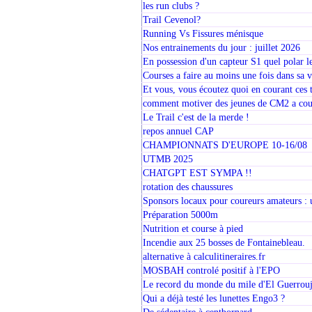
les run clubs ?
Trail Cevenol?
Running Vs Fissures ménisque
Nos entrainements du jour : juillet 2026
En possession d'un capteur S1 quel polar 
Courses a faire au moins une fois dans sa v
Et vous, vous écoutez quoi en courant ces 
comment motiver des jeunes de CM2 a cou
Le Trail c'est de la merde !
repos annuel CAP
CHAMPIONNATS D'EUROPE 10-16/08
UTMB 2025
CHATGPT EST SYMPA !!
rotation des chaussures
Sponsors locaux pour coureurs amateurs : u
Préparation 5000m
Nutrition et course à pied
Incendie aux 25 bosses de Fontainebleau.
alternative à calculitineraires.fr
MOSBAH controlé positif à l'EPO
Le record du monde du mile d'El Guerrouj 
Qui a déjà testé les lunettes Engo3 ?
De sédentaire à centbornard