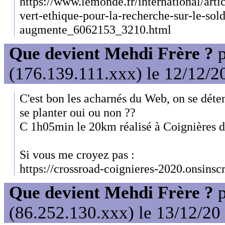
https://www.lemonde.fr/international/arti
vert-ethique-pour-la-recherche-sur-le-sold
augmente_6062153_3210.html
Que devient Mehdi Frère ?
p
(176.139.111.xxx) le 12/12/2
C'est bon les acharnés du Web, on se déten
se planter oui ou non ??
C 1h05min le 20km réalisé à Coignières da
Si vous me croyez pas :
https://crossroad-coignieres-2020.onsinscr
Que devient Mehdi Frère ?
p
(86.252.130.xxx) le 13/12/20