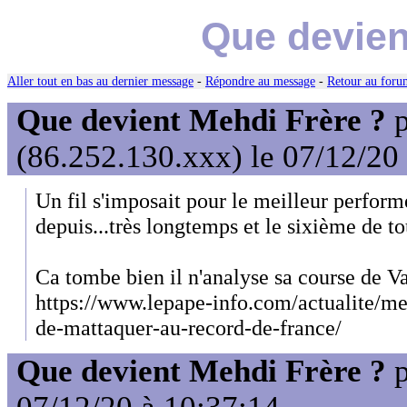
Que devien
Aller tout en bas au dernier message
-
Répondre au message
-
Retour au forum
Que devient Mehdi Frère ?
p
(86.252.130.xxx) le 07/12/20
Un fil s'imposait pour le meilleur perfor
depuis...très longtemps et le sixième de to
Ca tombe bien il n'analyse sa course de Va
https://www.lepape-info.com/actualite/meh
de-mattaquer-au-record-de-france/
Que devient Mehdi Frère ?
p