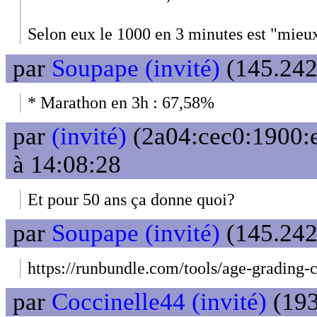
Selon eux le 1000 en 3 minutes est "mieu
par
Soupape (invité)
(145.242.
* Marathon en 3h : 67,58%
par
(invité)
(2a04:cec0:1900:e
à 14:08:28
Et pour 50 ans ça donne quoi?
par
Soupape (invité)
(145.242.
https://runbundle.com/tools/age-grading-c
par
Coccinelle44 (invité)
(193