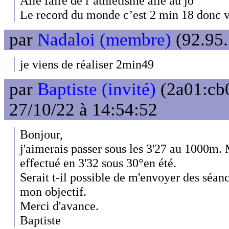
Allé faire de l’athlétisme allé au jo
Le record du monde c’est 2 min 18 donc v
par
Nadaloi (membre)
(92.95.
je viens de réaliser 2min49
par
Baptiste (invité)
(2a01:cb0
27/10/22 à 14:54:52
Bonjour,
j'aimerais passer sous les 3'27 au 1000m. 
effectué en 3'32 sous 30°en été.
Serait t-il possible de m'envoyer des séanc
mon objectif.
Merci d'avance.
Baptiste