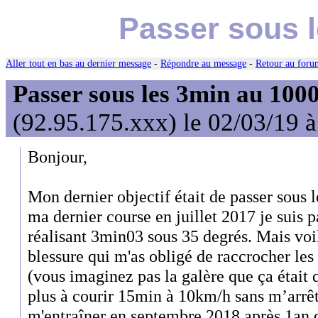
Passer sous 
Aller tout en bas au dernier message
-
Répondre au message
-
Retour au forum
Passer sous les 3min au 10
(92.95.175.xxx) le 02/03/19 
Bonjour,
Mon dernier objectif était de passer sous 
ma dernier course en juillet 2017 je suis p
réalisant 3min03 sous 35 degrés. Mais voil
blessure qui m'as obligé de raccrocher le
(vous imaginez pas la galère que ça était qu
plus à courir 15min à 10km/h sans m’arrête
m'entraîner en septembre 2018 après 1an 