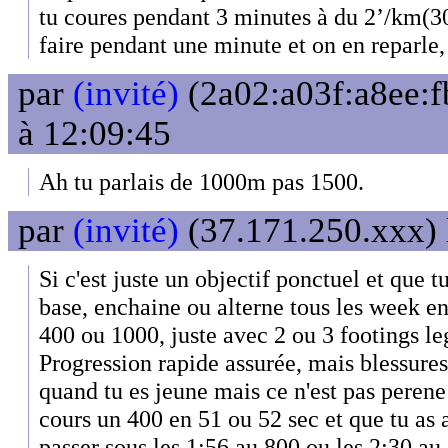
tu coures pendant 3 minutes à du 2’/km(30
faire pendant une minute et on en reparle
par
(invité)
(2a02:a03f:a8ee:f
à 12:09:45
Ah tu parlais de 1000m pas 1500.
par
(invité)
(37.171.250.xxx) 
Si c'est juste un objectif ponctuel et que 
base, enchaine ou alterne tous les week 
400 ou 1000, juste avec 2 ou 3 footings le
Progression rapide assurée, mais blessure
quand tu es jeune mais ce n'est pas perene 
cours un 400 en 51 ou 52 sec et que tu as 
passer sous les 1:56 au 800 ou les 2:30 a