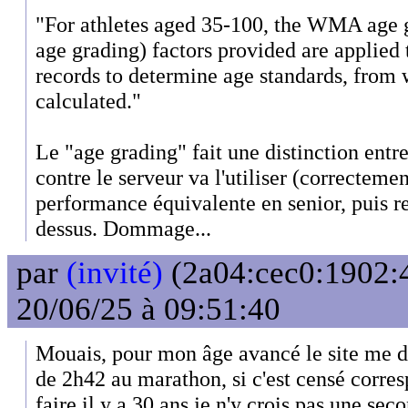
"For athletes aged 35-100, the WMA age
age grading) factors provided are applied 
records to determine age standards, from 
calculated."
Le "age grading" fait une distinction entre
contre le serveur va l'utiliser (correcteme
performance équivalente en senior, puis re
dessus. Dommage...
par
(invité)
(2a04:cec0:1902:4
20/06/25 à 09:51:40
Mouais, pour mon âge avancé le site me d
de 2h42 au marathon, si c'est censé corres
faire il y a 30 ans je n'y crois pas une sec