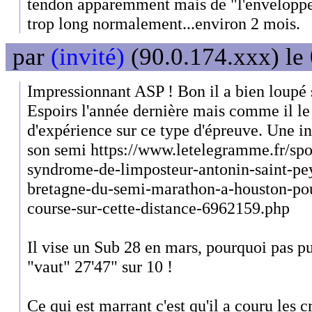
tendon apparemment mais de "l'enveloppe
trop long normalement...environ 2 mois.
par
(invité)
(90.0.174.xxx) le
Impressionnant ASP ! Bon il a bien loupé
Espoirs l'année dernière mais comme il le 
d'expérience sur ce type d'épreuve. Une in
son semi https://www.letelegramme.fr/spor
syndrome-de-limposteur-antonin-saint-pey
bretagne-du-semi-marathon-a-houston-pou
course-sur-cette-distance-6962159.php
Il vise un Sub 28 en mars, pourquoi pas p
"vaut" 27'47" sur 10 !
Ce qui est marrant c'est qu'il a couru les 