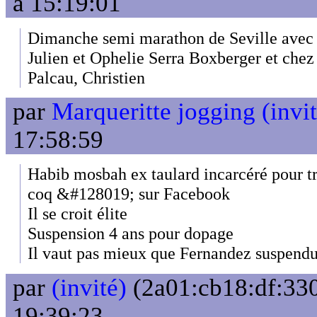
à 15:19:01
Dimanche semi marathon de Seville avec
Julien et Ophelie Serra Boxberger et che
Palcau, Christien
par
Marqueritte jogging (invit
17:58:59
Habib mosbah ex taulard incarcéré pour tra
coq &#128019; sur Facebook
Il se croit élite
Suspension 4 ans pour dopage
Il vaut pas mieux que Fernandez suspendu
par
(invité)
(2a01:cb18:df:330
19:39:23