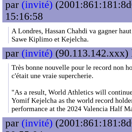
par
(invité)
(2001:861:181:8d0
15:16:58
A Londres, Hassan Chahdi va gagner haut la
Sawe Kiplimo et Kejelcha.
par
(invité)
(90.113.142.xxx) 
Très bonne nouvelle pour le record non 
c'était une vraie supercherie.
"As a result, World Athletics will continu
Yomif Kejelcha as the world record holder
performance at the 2024 Valencia Half M
par
(invité)
(2001:861:181:8d0