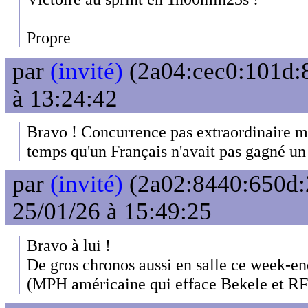
Propre
par
(invité)
(2a04:cec0:101d:8
à 13:24:42
Bravo ! Concurrence pas extraordinaire m
temps qu'un Français n'avait pas gagné un
par
(invité)
(2a02:8440:650d:2
25/01/26 à 15:49:25
Bravo à lui !
De gros chronos aussi en salle ce week-e
(MPH américaine qui efface Bekele et R