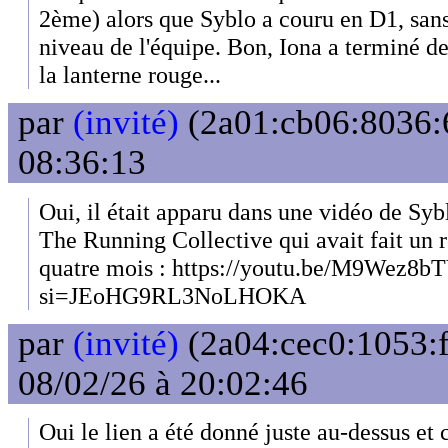
2ème) alors que Syblo a couru en D1, san
niveau de l'équipe. Bon, Iona a terminé de
la lanterne rouge...
par
(invité)
(2a01:cb06:8036:6
08:36:13
Oui, il était apparu dans une vidéo de Sybl
The Running Collective qui avait fait un re
quatre mois : https://youtu.be/M9Wez8b
si=JEoHG9RL3NoLHOKA
par
(invité)
(2a04:cec0:1053:f
08/02/26 à 20:02:46
Oui le lien a été donné juste au-dessus et 