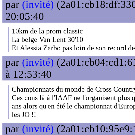
par
(invité)
(2a01:cb18:df:330
20:05:40
10km de la prom classic
La belge Van Lent 30'10
Et Alessia Zarbo pas loin de son record d
par
(invité)
(2a01:cb04:cd1:61
à 12:53:40
Championnats du monde de Cross Countr
Ces cons là à l'IAAF ne l'organisent plus q
ans alors qu'en été le championnat d'Euro
les JO !!
par
(invité)
(2a01:cb10:95e9: