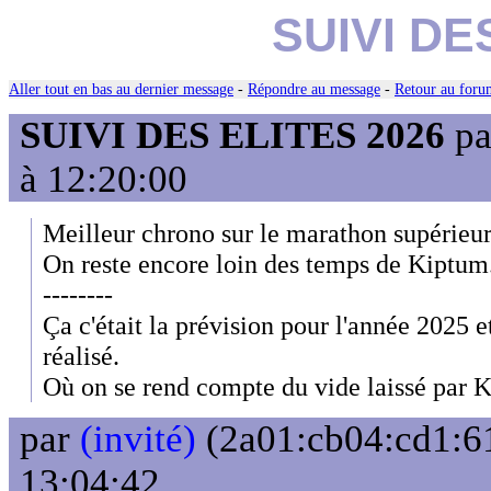
SUIVI DE
Aller tout en bas au dernier message
-
Répondre au message
-
Retour au forum
SUIVI DES ELITES 2026
p
à 12:20:00
Meilleur chrono sur le marathon supérieu
On reste encore loin des temps de Kiptum
--------
Ça c'était la prévision pour l'année 2025 
réalisé.
Où on se rend compte du vide laissé par 
par
(invité)
(2a01:cb04:cd1:61
13:04:42