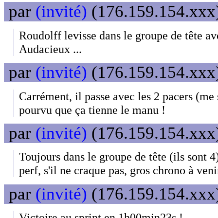
par
(invité)
(176.159.154.xxx)
Roudolff levisse dans le groupe de tête avec
Audacieux ...
par
(invité)
(176.159.154.xxx)
Carrément, il passe avec les 2 pacers (me 
pourvu que ça tienne le manu !
par
(invité)
(176.159.154.xxx)
Toujours dans le groupe de tête (ils sont 4
perf, s'il ne craque pas, gros chrono à venir
par
(invité)
(176.159.154.xxx)
Victoire au sprint en 1h00min23s !