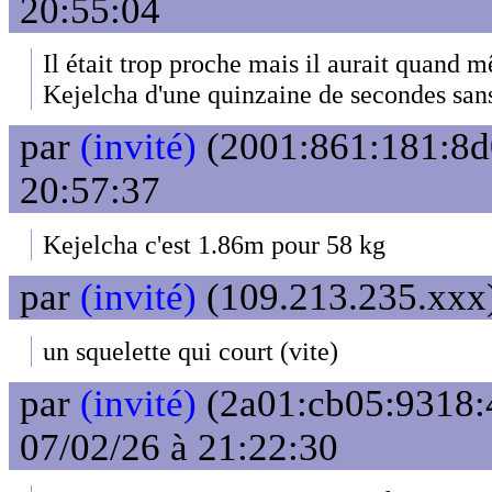
20:55:04
Il était trop proche mais il aurait quand 
Kejelcha d'une quinzaine de secondes sans
par
(invité)
(2001:861:181:8d0
20:57:37
Kejelcha c'est 1.86m pour 58 kg
par
(invité)
(109.213.235.xxx)
un squelette qui court (vite)
par
(invité)
(2a01:cb05:9318:4
07/02/26 à 21:22:30