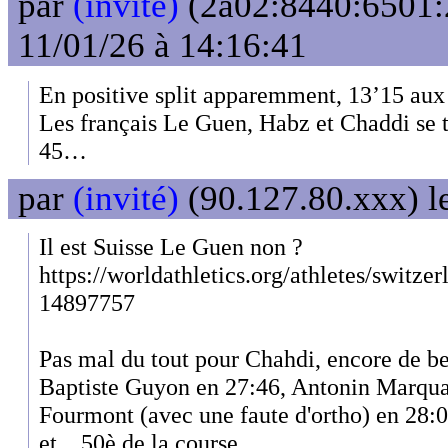
par
(invité)
(2a02:8440:6501:2
11/01/26 à 14:16:41
En positive split apparemment, 13’15 aux
Les français Le Guen, Habz et Chaddi se t
45…
par
(invité)
(90.127.80.xxx) l
Il est Suisse Le Guen non ?
https://worldathletics.org/athletes/switz
14897757
Pas mal du tout pour Chahdi, encore de be
Baptiste Guyon en 27:46, Antonin Marquan
Fourmont (avec une faute d'ortho) en 28:0
et... 50è de la course.