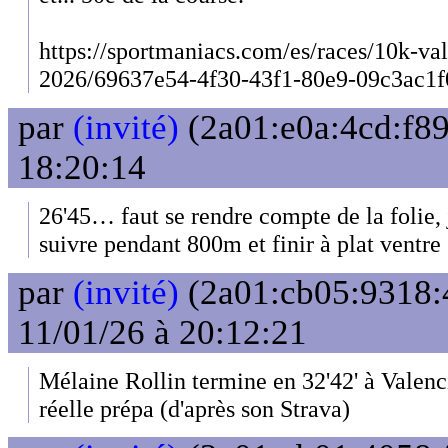
https://sportmaniacs.com/es/races/10k-val
2026/69637e54-4f30-43f1-80e9-09c3ac1f
par
(invité)
(2a01:e0a:4cd:f89
18:20:14
26'45… faut se rendre compte de la folie, 
suivre pendant 800m et finir à plat ventre
par
(invité)
(2a01:cb05:9318:
11/01/26 à 20:12:21
Mélaine Rollin termine en 32'42' à Valenc
réelle prépa (d'après son Strava)