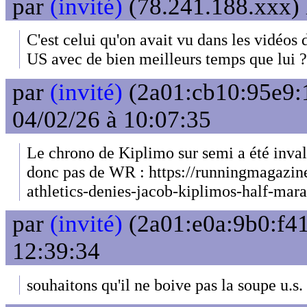
par
(invité)
(78.241.188.xxx) 
C'est celui qu'on avait vu dans les vidéos 
US avec de bien meilleurs temps que lui ?
par
(invité)
(2a01:cb10:95e9:
04/02/26 à 10:07:35
Le chrono de Kiplimo sur semi a été invali
donc pas de WR : https://runningmagazine
athletics-denies-jacob-kiplimos-half-mar
par
(invité)
(2a01:e0a:9b0:f41
12:39:34
souhaitons qu'il ne boive pas la soupe u.s. !