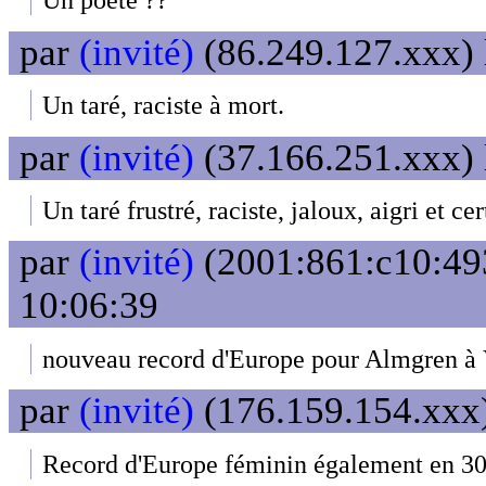
par
(invité)
(86.249.127.xxx) 
Un taré, raciste à mort.
par
(invité)
(37.166.251.xxx) 
Un taré frustré, raciste, jaloux, aigri et c
par
(invité)
(2001:861:c10:493
10:06:39
nouveau record d'Europe pour Almgren à 
par
(invité)
(176.159.154.xxx)
Record d'Europe féminin également en 30