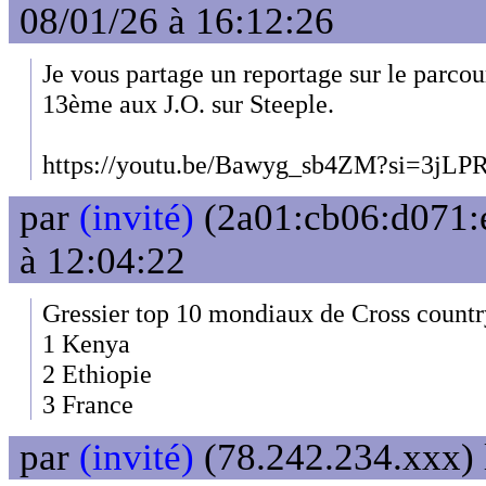
08/01/26 à 16:12:26
Je vous partage un reportage sur le parcou
13ème aux J.O. sur Steeple.
https://youtu.be/Bawyg_sb4ZM?si=3j
par
(invité)
(2a01:cb06:d071:e
à 12:04:22
Gressier top 10 mondiaux de Cross countr
1 Kenya
2 Ethiopie
3 France
par
(invité)
(78.242.234.xxx) 