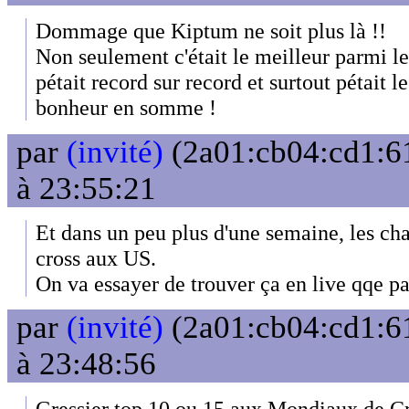
Dommage que Kiptum ne soit plus là !!
Non seulement c'était le meilleur parmi les
pétait record sur record et surtout pétait l
bonheur en somme !
par
(invité)
(2a01:cb04:cd1:61
à 23:55:21
Et dans un peu plus d'une semaine, les c
cross aux US.
On va essayer de trouver ça en live qqe pa
par
(invité)
(2a01:cb04:cd1:61
à 23:48:56
Gressier top 10 ou 15 aux Mondiaux de Cr