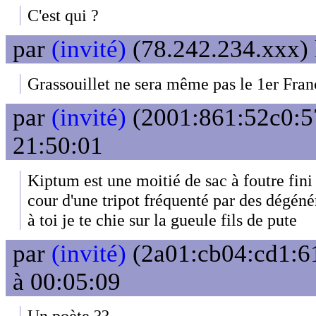
C'est qui ?
par
(invité)
(78.242.234.xxx) 
Grassouillet ne sera même pas le 1er Fran
par
(invité)
(2001:861:52c0:57
21:50:01
Kiptum est une moitié de sac à foutre fini à
cour d'une tripot fréquenté par des dégéné
à toi je te chie sur la gueule fils de pute
par
(invité)
(2a01:cb04:cd1:61
à 00:05:09
Un poète ??