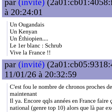
par
(invité)
(2a01:cb01:4058:f
à 20:24:01
Un Ougandais
Un Kenyan
Un Éthiopien....
Le 1er blanc : Schrub
Vive la France !!
par
(invité)
(2a01:cb05:9318:
11/01/26 à 20:32:59
C'est fou le nombre de chronos proches d
maintenant
Il ya. Encore qqls années en France faire ç
national (genre top 10) alors que là par 