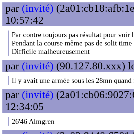
par
(invité)
(2a01:cb18:afb:1e
10:57:42
Par contre toujours pas résultat pour voir l
Pendant la course même pas de solit time 
Difficile malheureusement
par
(invité)
(90.127.80.xxx) l
Il y avait une armée sous les 28mn quand
par
(invité)
(2a01:cb06:9027:6
12:34:05
26'46 Almgren