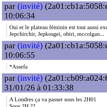
par
(invité)
(2a01:cb1a:5058:e
10:06:34
Oui et le plateau féminin est tout aussi ex
Jepchirchir, Jepkosgei, obiri, mccolgan...
par
(invité)
(2a01:cb1a:5058:e
10:06:55
*Assefa
par
(invité)
(2a01:cb09:a024:
31/01/26 à 01:33:38
A Londres ça va passer sous les 2H01
Sous 2H ??