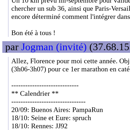
Un 10 km prévu mi-septembre pour valider
chercher un sub 36, ainsi que Paris-Versail
encore déterminé comment l'intégrer dans 
Bon été à tous !
par
Jogman (invité)
(37.68.15
Allez, Florence pour moi cette année. Obj
(3h06-3h07) pour ce 1er marathon en caté
-----------------------------
** Calendrier **
--------------------------------
20/09: Buenos Aires: PampaRun
18/10: Seine et Eure: spruch
18/10: Rennes: JJ92