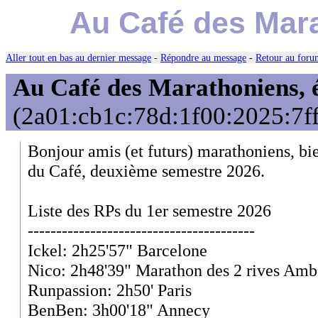
Au Café des Mara
Aller tout en bas au dernier message
-
Répondre au message
-
Retour au forum
Au Café des Marathoniens, 
(2a01:cb1c:78d:1f00:2025:7ff
Bonjour amis (et futurs) marathoniens, bi
du Café, deuxième semestre 2026.
Liste des RPs du 1er semestre 2026
----------------------------------------
Ickel: 2h25'57" Barcelone
Nico: 2h48'39" Marathon des 2 rives Amb
Runpassion: 2h50' Paris
BenBen: 3h00'18" Annecy