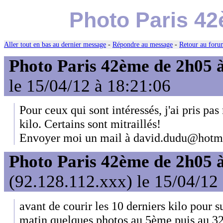
Photo Paris 42
Aller tout en bas au dernier message
-
Répondre au message
-
Retour au forum
Photo Paris 42ème de 2h05 
le 15/04/12 à 18:21:06
Pour ceux qui sont intéressés, j'ai pris p
kilo. Certains sont mitraillés!
Envoyer moi un mail à david.dudu@hotma
Photo Paris 42ème de 2h05 
(92.128.112.xxx) le 15/04/12
avant de courir les 10 derniers kilo pour su
matin quelques photos au 5ème puis au 