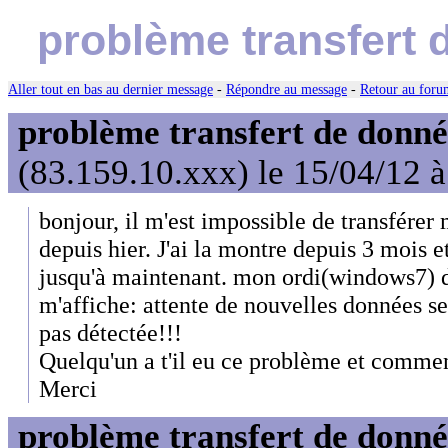
problème transfert 
Aller tout en bas au dernier message
-
Répondre au message
-
Retour au forum
problème transfert de donn
(83.159.10.xxx) le 15/04/12 
bonjour, il m'est impossible de transfére
depuis hier. J'ai la montre depuis 3 mois et
jusqu'à maintenant. mon ordi(windows7) dé
m'affiche: attente de nouvelles données s
pas détectée!!!
Quelqu'un a t'il eu ce problème et commen
Merci
problème transfert de donn