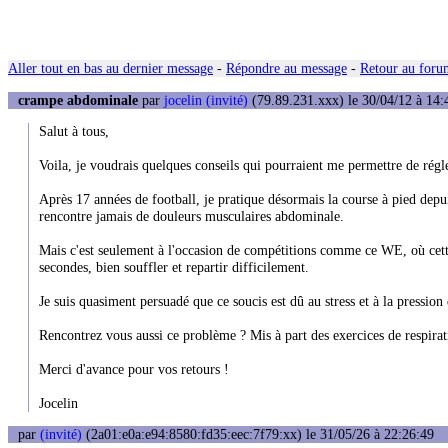
Aller tout en bas au dernier message
-
Répondre au message
-
Retour au forum
crampe abdominale
par
jocelin (invité)
(79.89.231.xxx) le 30/04/12 à 14:
Salut à tous,
Voila, je voudrais quelques conseils qui pourraient me permettre de r
Après 17 années de football, je pratique désormais la course à pied depu
rencontre jamais de douleurs musculaires abdominale.
Mais c'est seulement à l'occasion de compétitions comme ce WE, où cette 
secondes, bien souffler et repartir difficilement.
Je suis quasiment persuadé que ce soucis est dû au stress et à la pression
Rencontrez vous aussi ce problème ? Mis à part des exercices de respira
Merci d'avance pour vos retours !
Jocelin
par
(invité)
(2a01:e0a:e94:8580:fd35:eec:7f79:xx) le 31/05/26 à 22:26:49