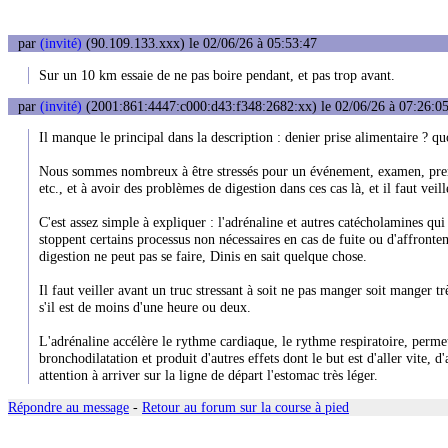
par
(invité)
(90.109.133.xxx) le 02/06/26 à 05:53:47
Sur un 10 km essaie de ne pas boire pendant, et pas trop avant.
par
(invité)
(2001:861:4447:c000:d43:f348:2682:xx) le 02/06/26 à 07:26:0
Il manque le principal dans la description : denier prise alimentaire ? qu
Nous sommes nombreux à être stressés pour un événement, examen, premi
etc., et à avoir des problèmes de digestion dans ces cas là, et il faut ve
C'est assez simple à expliquer : l'adrénaline et autres catécholamines qui
stoppent certains processus non nécessaires en cas de fuite ou d'affronte
digestion ne peut pas se faire, Dinis en sait quelque chose.
Il faut veiller avant un truc stressant à soit ne pas manger soit manger tr
s'il est de moins d'une heure ou deux.
L'adrénaline accélère le rythme cardiaque, le rythme respiratoire, perme
bronchodilatation et produit d'autres effets dont le but est d'aller vite, 
attention à arriver sur la ligne de départ l'estomac très léger.
Répondre au message
-
Retour au forum sur la course à pied