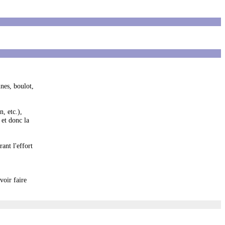
nes, boulot,
n, etc.),
 et donc la
ant l'effort
voir faire