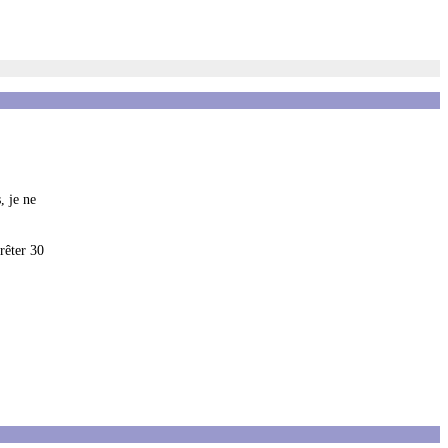
, je ne
rêter 30