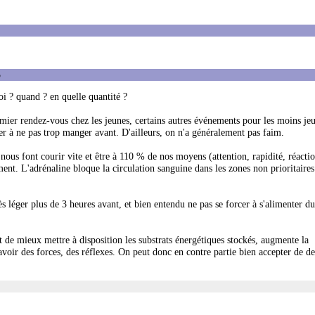
5
oi ? quand ? en quelle quantité ?
er rendez-vous chez les jeunes, certains autres événements pour les moins jeu
iller à ne pas trop manger avant. D'ailleurs, on n'a généralement pas faim.
 nous font courir vite et être à 110 % de nos moyens (attention, rapidité, réactio
ment. L'adrénaline bloque la circulation sanguine dans les zones non prioritaires
ès léger plus de 3 heures avant, et bien entendu ne pas se forcer à s'alimenter dur
t de mieux mettre à disposition les substrats énergétiques stockés, augmente la
d'avoir des forces, des réflexes. On peut donc en contre partie bien accepter de de