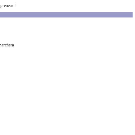
 preneur !
 marchera