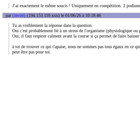
J’ai exactement le même soucis ! Uniquement en compétition. 2 podiums v
par
(invité)
(194.153.110.xxx) le 01/06/26 à 10:18:46
Tu as visiblement la réponse dans la question.
Oui c'est probablement lié à un stress de l'organisme (physiologique ou
Oui, il faut respirer calment avant la course si ça permet de faire baisser
à toi de trouver ce qui t'apaise, nous ne sommes pas tous égaux en ce qu
peut être pas pour toi.