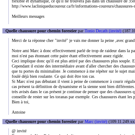
flexible et dynamique, ce qu'il ne trouvera pas dans un chaussure de 350
http://www.lacliniqueducoureur.ca/fr/informations-coureurs/chaussure
Meilleurs messages
Quelle chaussure pour chemin forestier
par
Tonio Decath (invité)
(187.10
Merci de ta réponse cher "invité" je vais me donner la peine ,avec grand inté
Notre ami Marc à donc effectivement parlé de trop de raideur dans la pa
moi n'est pas étonnant cette paire étant effectivement assez rigide.
Ceci implique donc qu'il est plus attiré par des chaussures plus souple. E
Cependant il existe des intermédiaire avant d'aller chercher des chaussu
que tu portes du minimaliste. Je commence à me répéter sur le sujet mais
foulé déjà bien roulante. Ce qui doit être ton cas.
Si Marc n'est pas débutant il vient à peine de commencer à courir régulièr
cas présent ta définition de dynamisme et la sienne sont bien différentes. 
très avisés dans le cas présent je continue de penser que des chaussures
conseille de rester sur les toranas par exemple. Ces chaussures étant les 
Bien à toi,
Antoine
Quelle chaussure pour chemin forestier
par
Marc (invité)
(109.11.249.xxx
@ invité