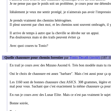
Je ne pense pas que le poids soit un problème, je cours pour me détendr
Idéalement je veux me sentir protégé, je n'aimerais pas avoir l'impressio
Je prends vraiment des chemins hétérogènes.
Il pleut souvent par chez moi, et les chemins sont souvent ombragés, il 
Il arrive de temps à autre que la cheville se dérobe sur un appui.
Pas douloureux mais si des trails peuvent éviter ça
Avec quoi coures tu Tonio?
Quelle chaussure pour chemin forestier
par
Tonio Decath (invité)
(187.10
En trail je cours avec des Mizuno Ascend 6. Très bon modèle mais tu risq
Oui le choix de chaussure est assez "barbare". Mais c'est aussi pour ça 
Les 1160 sont de bonnes chaussure chez ASICS. 308 grammes, légère et d
mal pour vous. Sachant que c'est exactement la même chaussure ça pourr
En run je cours avec des Lunar Elite. Mais ce n'est pas vraiment le sujet 
Bonne soirée,