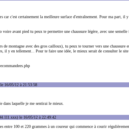
rs car c'est certainement la meilleure surface d'entraînement. Pour ma part, il y 
eso voire avant pied tu peux te permettre une chaussure légère, avec une semelle 
ers de montagne avec des gros cailloux), tu peux te tourner vers une chaussure e
l y en tellement... Pour te faire une idée, le mieux serait de consulter le site
:
s-recommandees.php
le 16/05/12 à 21:53:58
le dans laquelle je me sentirai le mieux.
4.111.xxx) le 16/05/12 à 22:49:42
res entre 100 et 220 grammes à un coureur qui commence à courir régulièrement