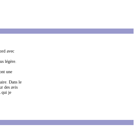
cord avec
us légère.
 ont une
aire. Dans le
ur des avis
 qui je