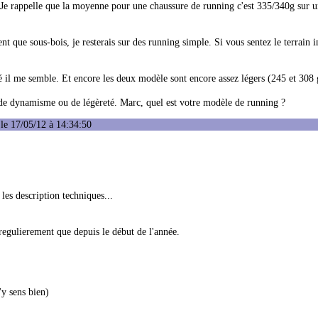
. Je rappelle que la moyenne pour une chaussure de running c'est 335/340g sur u
ent que sous-bois, je resterais sur des running simple. Si vous sentez le terrain i
pté il me semble. Et encore les deux modèle sont encore assez légers (245 et 30
 de dynamisme ou de légèreté. Marc, quel est votre modèle de running ?
le 17/05/12 à 14:34:50
 les description techniques...
i regulierement que depuis le début de l'année.
'y sens bien)