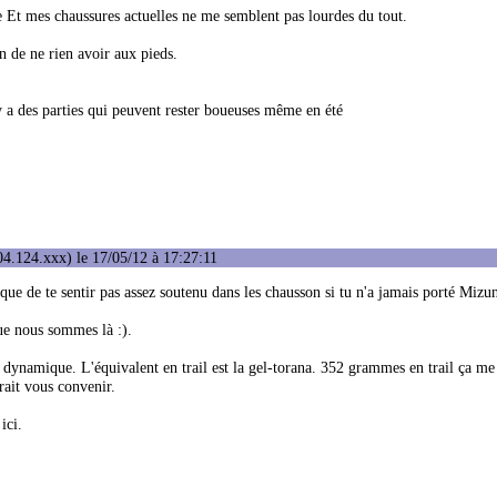
e Et mes chaussures actuelles ne me semblent pas lourdes du tout.
n de ne rien avoir aux pieds.
y a des parties qui peuvent rester boueuses même en été
4.124.xxx) le 17/05/12 à 17:27:11
ue de te sentir pas assez soutenu dans les chausson si tu n'a jamais porté Mizu
que nous sommes là :).
ynamique. L'équivalent en trail est la gel-torana. 352 grammes en trail ça me
ait vous convenir.
ici.