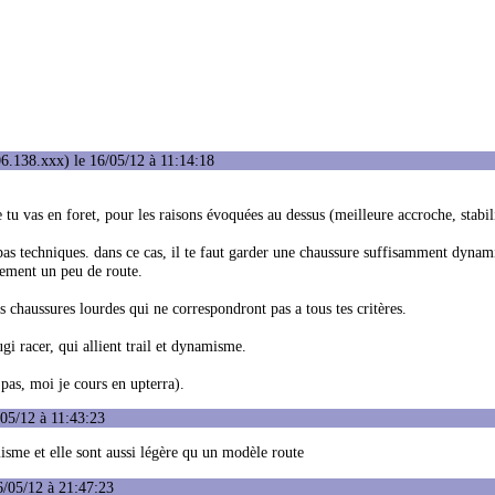
6.138.xxx) le 16/05/12 à 11:14:18
e tu vas en foret, pour les raisons évoquées au dessus (meilleure accroche, stabil
 pas techniques. dans ce cas, il te faut garder une chaussure suffisamment dyna
lement un peu de route.
is chaussures lourdes qui ne correspondront pas a tous tes critères.
ugi racer, qui allient trail et dynamisme.
 pas, moi je cours en upterra).
05/12 à 11:43:23
sme et elle sont aussi légère qu un modèle route
6/05/12 à 21:47:23