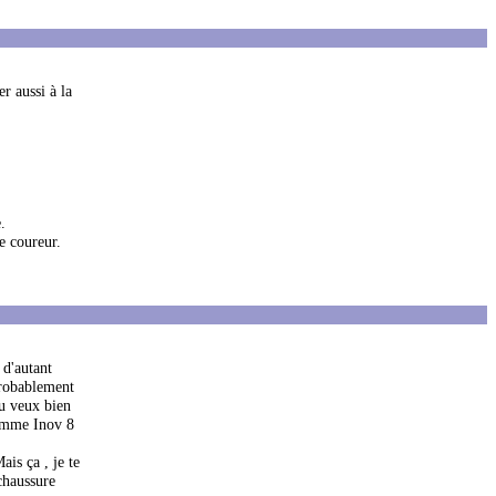
er aussi à la
.
le coureur.
 d'autant
probablement
tu veux bien
 comme Inov 8
is ça , je te
chaussure