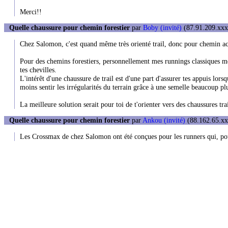
Merci!!
Quelle chaussure pour chemin forestier
par
Boby (invité)
(87.91.209.xxx)
Chez Salomon, c'est quand même très orienté trail, donc pour chemin acc
Pour des chemins forestiers, personnellement mes runnings classiques me 
tes chevilles.
L'intérêt d'une chaussure de trail est d'une part d'assurer tes appuis lorsqu
moins sentir les irrégularités du terrain grâce à une semelle beaucoup plu
La meilleure solution serait pour toi de t'orienter vers des chaussures t
Quelle chaussure pour chemin forestier
par
Ankou (invité)
(88.162.65.xxx
Les Crossmax de chez Salomon ont été conçues pour les runners qui, pour