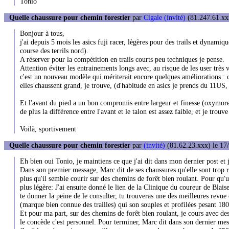
Tonio
Quelle chaussure pour chemin forestier
par
Cigale (invité)
(81.247.61.xxx
Bonjour à tous,
j'ai depuis 5 mois les asics fuji racer, lègères pour des trails et dynamique
course des terrils nord).
A réserver pour la compétition en trails courts peu techniques je pense.
Attention éviter les entrainements longs avec, au risque de les user très v
c'est un nouveau modèle qui mériterait encore quelques améliorations : cer
elles chaussent grand, je trouve, (d'habitude en asics je prends du 11US
Et l'avant du pied a un bon compromis entre largeur et finesse (oxymore) 
de plus la différence entre l'avant et le talon est assez faible, et je trouv
Voilà, sportivement
Quelle chaussure pour chemin forestier
par
(invité)
(81.62.23.xxx) le 17
Eh bien oui Tonio, je maintiens ce que j'ai dit dans mon dernier post et j
Dans son premier message, Marc dit de ses chaussures qu'elle sont trop ri
plus qu'il semble courir sur des chemins de forêt bien roulant. Pour qu'
plus légère: J'ai ensuite donné le lien de la Clinique du coureur de Blaise
te donner la peine de le consulter, tu trouveras une des meilleures revue
(marque bien connue des trailles) qui son souples et profilées pesant 180
Et pour ma part, sur des chemins de forêt bien roulant, je cours avec de
le concède c'est personnel. Pour terminer, Marc dit dans son dernier mes