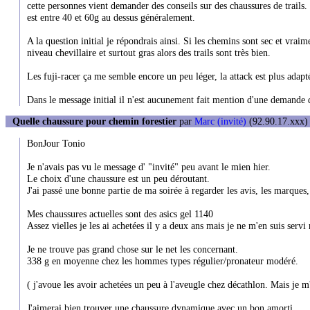
cette personnes vient demander des conseils sur des chaussures de trails
est entre 40 et 60g au dessus généralement.
A la question initial je répondrais ainsi. Si les chemins sont sec et vraim
niveau chevillaire et surtout gras alors des trails sont très bien.
Les fuji-racer ça me semble encore un peu léger, la attack est plus ada
Dans le message initial il n'est aucunement fait mention d'une demande
Quelle chaussure pour chemin forestier
par
Marc (invité)
(92.90.17.xxx) 
BonJour Tonio
Je n'avais pas vu le message d' "invité" peu avant le mien hier.
Le choix d'une chaussure est un peu déroutant.
J'ai passé une bonne partie de ma soirée à regarder les avis, les marques,
Mes chaussures actuelles sont des asics gel 1140
Assez vielles je les ai achetées il y a deux ans mais je ne m'en suis serv
Je ne trouve pas grand chose sur le net les concernant.
338 g en moyenne chez les hommes types régulier/pronateur modéré.
( j'avoue les avoir achetées un peu à l'aveugle chez décathlon. Mais je m
J'aimerai bien trouver une chaussure dynamique avec un bon amorti.