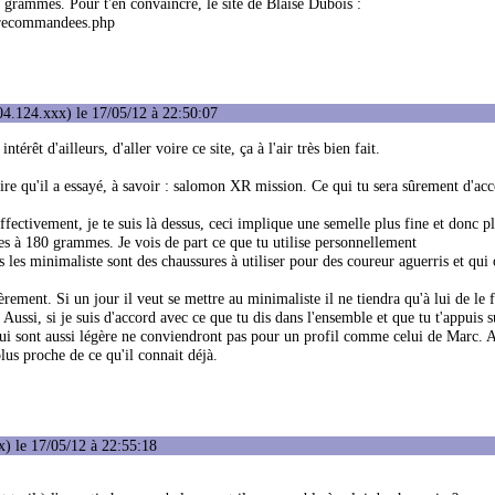
 grammes. Pour t'en convaincre, le site de Blaise Dubois :
s-recommandees.php
4.124.xxx) le 17/05/12 à 22:50:07
rêt d'ailleurs, d'aller voire ce site, ça à l'air très bien fait.
ire qu'il a essayé, à savoir : salomon XR mission. Ce qui tu sera sûrement d'ac
ffectivement, je te suis là dessus, ceci implique une semelle plus fine et donc pl
res à 180 grammes. Je vois de part ce que tu utilise personnellement
 les minimaliste sont des chaussures à utiliser pour des coureur aguerris et qui
ement. Si un jour il veut se mettre au minimaliste il ne tiendra qu'à lui de le f
Aussi, si je suis d'accord avec ce que tu dis dans l'ensemble et que tu t'appuis s
 qui sont aussi légère ne conviendront pas pour un profil comme celui de Marc. A
plus proche de ce qu'il connait déjà.
) le 17/05/12 à 22:55:18