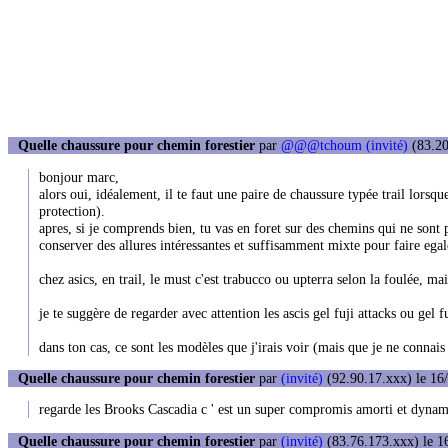
Quelle chaussure pour chemin forestier
par
@@@tchoum (invité)
(83.20
bonjour marc,
alors oui, idéalement, il te faut une paire de chaussure typée trail lorsqu
protection).
apres, si je comprends bien, tu vas en foret sur des chemins qui ne sont
conserver des allures intéressantes et suffisamment mixte pour faire ega
chez asics, en trail, le must c'est trabucco ou upterra selon la foulée, ma
je te suggère de regarder avec attention les ascis gel fuji attacks ou gel f
dans ton cas, ce sont les modèles que j'irais voir (mais que je ne connais
Quelle chaussure pour chemin forestier
par
(invité)
(92.90.17.xxx) le 16/
regarde les Brooks Cascadia c ' est un super compromis amorti et dynami
Quelle chaussure pour chemin forestier
par
(invité)
(83.76.173.xxx) le 1