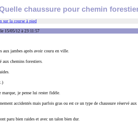
Quelle chaussure pour chemin forestie
 sur la course à pied
le 15/05/12 à 23:11:57
es aux jambes après avoir couru en ville.
té aux chemins forestiers.
aides.
.)
marque, je pense lui rester fidèle.
nement accidentés mais parfois gras ou est ce un type de chaussure réservé aux
ont paru bien raides et avec un talon bien dur.