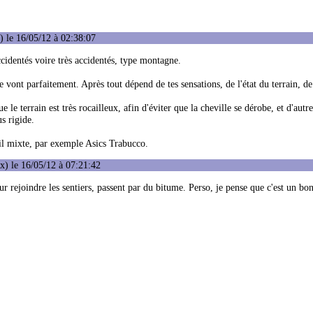
 le 16/05/12 à 02:38:07
identés voire très accidentés, type montagne.
vont parfaitement. Après tout dépend de tes sensations, de l'état du terrain, de
e le terrain est très rocailleux, afin d'éviter que la cheville se dérobe, et d'autr
s rigide.
rail mixte, par exemple Asics Trabucco.
) le 16/05/12 à 07:21:42
 rejoindre les sentiers, passent par du bitume. Perso, je pense que c'est un b