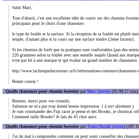
Salut Marc,
Tout d'abord, c'est une excellente idée de courir sur des chemins forestie
principaux pour le choix d'une chaussure :
le type de foulée et la surface. Si la réception de ta foulée est plutôt m
souple, d'autant plus si tu cours sur une surface tendre (2eme facteur).
Si les chemins de forêt que tu pratiques sont confortables (pas des senti
220 grammes selon ta foulée avec une semelle souple.Quand aux marques, i
n'est pas lié à une marque et qui évalue un grand nombre de chaussures 
http://www.lacliniqueducoureur.ca/fr/informations-coureurs/chaussure
Bonne course !
Quelle chaussure pour chemin forestier
par
Marc (invité)
(92.90.17.xxx) 
Bonsoir, merci pour vos conseils.
Salomon ne m'a pas trop donné bonne impression. ( à tort sûrement )
Je vais commander des Fuji racer je pense et des Brooks, je choisirai cel
Comment taille Brooks? Je fais du 45 chez asics.
Quelle chaussure pour chemin forestier
par
Tonio Decath (invité)
(187.10
J'ai du mal à comprendre comment on peut venir conseiller des chaussu