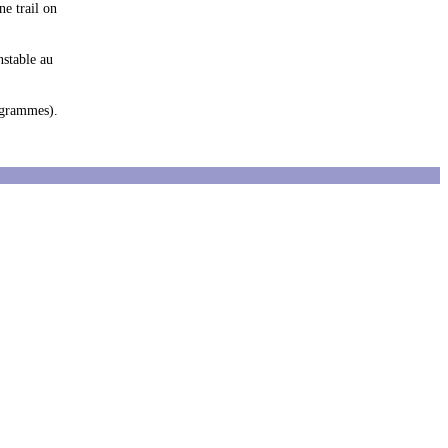
ne trail on
nstable au
8 grammes).