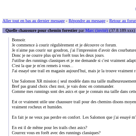
Aller tout en bas au dernier message
-
Répondre au message
-
Retour au forum
Quelle chaussure pour chemin forestier
par
Marc (invité)
(37.8.189.xxx) 
Bonsoir.
Je commence à courir régulièrement et je découvre ce forum.
Je n'aime pas courir sur goudron, j'ai l'impression d'avoir des courbatur
Donc je ne courre plus qu'en forêt tous les deux jours.
J'utilise des runnings classiques et je me demande si c'est vraiment adap
C'est la que je m'en remets à vous...
J'ai essayé une trail en magasin aujourd'hui, mais je la trouve vraiment r
Une Salomon XR mission ( seul modèle dans ma taille malheureusement
Bref pas grand choix chez moi, je vais donc en commander.
Comme mes runnings sont des asics et que je connais ma taille dans cette 
Est ce vraiment utile une chaussure trail pour des chemins disons moyen
vraiment rocheux et humides.
En fait je ne veux pas perdre en confort. Les Salomon que j'ai essayé m'
En est il de même pour les trails chez asics?
Courrez vous en forêt avec des runnings classiques?