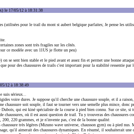
) le 17/05/12 à 18:31:38
s (utilisées pour le trail du mont st aubert belgique parfaites; Je pense les utilis
ite.
taines zones sont très fragiles sur les côtés.
, sur ce modèle avec un 11US je flotte un peu)
on se sent bien stable et le pied avant et assez fin et permet une bonne attaque
e que pour des chaussures de trails c'est important pour la stabilité ressentie par 
/05/12 à 18:38:49
e suis sérieux...
gides voire dures. Je suppose qu'il cherche une chaussure souple, et il a raison,
une chaussure soit souple, il faut se tourner vers une semelle plus mince, donc 
 Dubois, qui est kiné spécialiste de la course à pied bien connu. Sur ce site, si 
 de chaussures, où il est aussi question de trail. Tu y trouveras des chaussures
, 200, 220 grammes, et je n'invente pas, c'est de la bonne qualité.
s chaussure très légères (Mizuno wave universe, chausson gym) ou à pied nus. Ma
sage, qu'il aimerait des chaussures dynamiques. En résumé, il souhaiterait une 