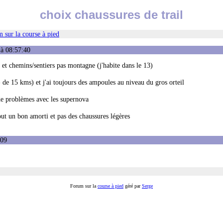
choix chaussures de trail
 sur la course à pied
 à 08:57:40
t et chemins/sentiers pas montagne (j'habite dans le 13)
(- de 15 kms) et j'ai toujours des ampoules au niveau du gros orteil
s de problèmes avec les supernova
out un bon amorti et pas des chaussures légères
:09
Forum sur la
course à pied
géré par
Serge