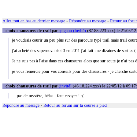
Aller tout en bas au dernier message
-
Répondre au message
-
Retour au forum
choix chaussures de trail
par
spigaou (invité)
(87.88.223.xxx) le 21/05/12
je voudrais courir un peu plus sur des parcours typé trail mais trail cour
j'ai acheté des supernova riot 3 en 2011 j'ai fait une dizaines de sorties 
Je ne suis pas à l'aise dans ces chaussures alors que sur route je n'ai pa
je vous remercie pour vos conseils pour des chaussures - je cherche surt
choix chaussures de trail
par
(invité)
(46.18.224.xxx) le 22/05/12 à 09:17
... pas de mystère, hélas : faut essayer ! :(
Répondre au message
-
Retour au forum sur la course à pied