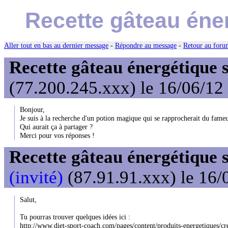
Recette gâteau éne
Aller tout en bas au dernier message
-
Répondre au message
-
Retour au forum
Recette gâteau énergétique s
(77.200.245.xxx) le 16/06/12
Bonjour,
Je suis à la recherche d'un potion magique qui se rapprocherait du fameu
Qui aurait ça à partager ?
Merci pour vos réponses !
Recette gâteau énergétique s
(invité)
(87.91.91.xxx) le 16/
Salut,
Tu pourras trouver quelques idées ici :
http://www.diet-sport-coach.com/pages/content/produits-energetiques/c