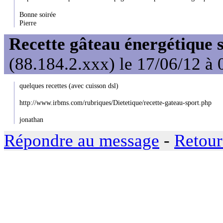
Bonne soirée
Pierre
Recette gâteau énergétique s
(88.184.2.xxx) le 17/06/12 à 
quelques recettes (avec cuisson dsl)
http://www.irbms.com/rubriques/Dietetique/recette-gateau-sport.php
jonathan
Répondre au message
-
Retour