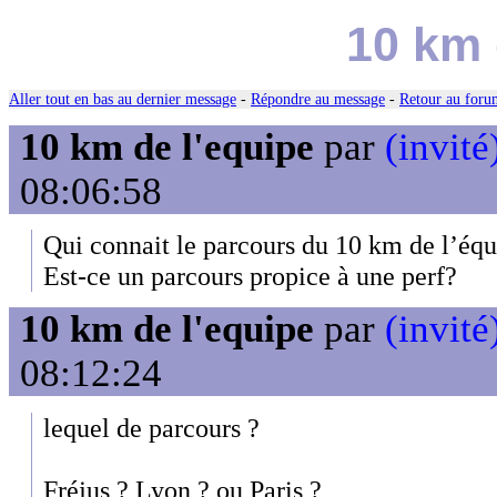
10 km 
Aller tout en bas au dernier message
-
Répondre au message
-
Retour au forum
10 km de l'equipe
par
(invité
08:06:58
Qui connait le parcours du 10 km de l’équ
Est-ce un parcours propice à une perf?
10 km de l'equipe
par
(invité
08:12:24
lequel de parcours ?
Fréjus ? Lyon ? ou Paris ?