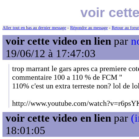
voir cett
Aller tout en bas au dernier message
-
Répondre au message
-
Retour au forum
voir cette video en lien
par
n
19/06/12 à 17:47:03
trop marrant le gars apres ca premiere cote
commentaire 100 a 110 % de FCM "
110% c'est un extra terreste non? lol de lo
http://www.youtube.com/watch?v=r6psY
voir cette video en lien
par
(
18:01:05