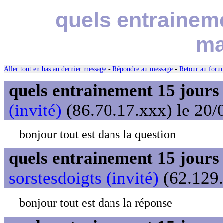
quels entraineme
ma
Aller tout en bas au dernier message
-
Répondre au message
-
Retour au forum
quels entrainement 15 jour
(invité)
(86.70.17.xxx) le 20/
bonjour tout est dans la question
quels entrainement 15 jour
sorstesdoigts (invité)
(62.129.
bonjour tout est dans la réponse