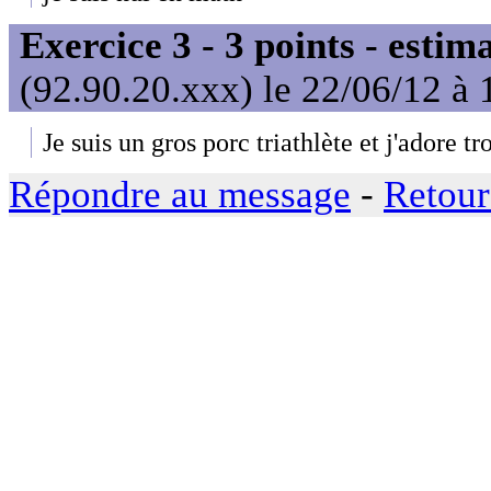
Exercice 3 - 3 points - estim
(92.90.20.xxx) le 22/06/12 à 
Je suis un gros porc triathlète et j'adore tr
Répondre au message
-
Retour