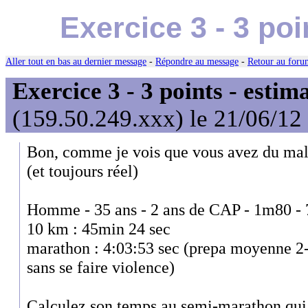
Exercice 3 - 3 po
Aller tout en bas au dernier message
-
Répondre au message
-
Retour au forum
Exercice 3 - 3 points - estim
(159.50.249.xxx) le 21/06/12
Bon, comme je vois que vous avez du mal ,
(et toujours réel)
Homme - 35 ans - 2 ans de CAP - 1m80 - 
10 km : 45min 24 sec
marathon : 4:03:53 sec (prepa moyenne 2-
sans se faire violence)
Calculez son temps au semi-marathon qui 