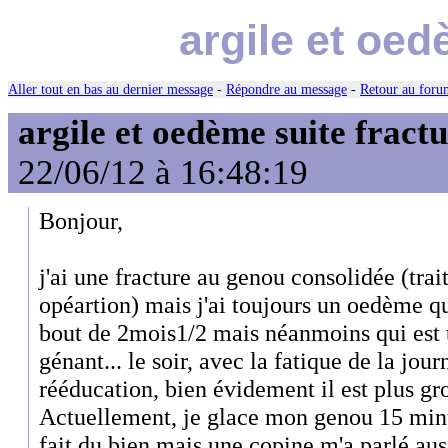
argile et oed
Aller tout en bas au dernier message
-
Répondre au message
-
Retour au forum
argile et oedème suite fract
22/06/12 à 16:48:19
Bonjour,
j'ai une fracture au genou consolidée (tra
opéartion) mais j'ai toujours un oedème 
bout de 2mois1/2 mais néanmoins qui est t
génant... le soir, avec la fatique de la jou
rééducation, bien évidement il est plus gr
Actuellement, je glace mon genou 15 minut
fait du bien mais une copine m'a parlé aus