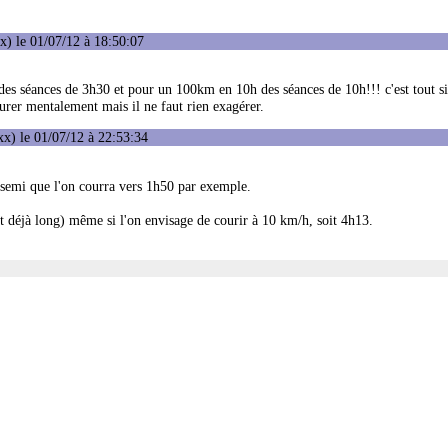
) le 01/07/12 à 18:50:07
 des séances de 3h30 et pour un 100km en 10h des séances de 10h!!! c'est tout 
rer mentalement mais il ne faut rien exagérer.
x) le 01/07/12 à 22:53:34
n semi que l'on courra vers 1h50 par exemple.
t déjà long) même si l'on envisage de courir à 10 km/h, soit 4h13.