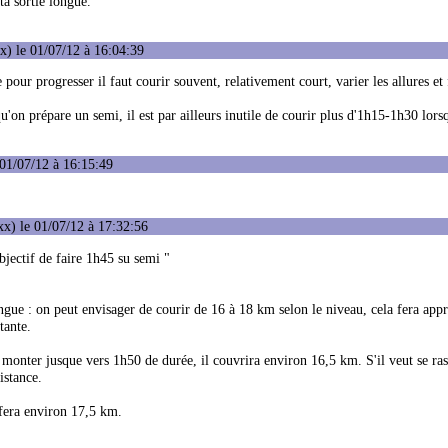
ta sortie longue.
) le 01/07/12 à 16:04:39
 pour progresser il faut courir souvent, relativement court, varier les allures et 
'on prépare un semi, il est par ailleurs inutile de courir plus d'1h15-1h30 lors
01/07/12 à 16:15:49
x) le 01/07/12 à 17:32:56
objectif de faire 1h45 su semi "
ngue : on peut envisager de courir de 16 à 18 km selon le niveau, cela fera app
tante.
monter jusque vers 1h50 de durée, il couvrira environ 16,5 km. S'il veut se ras
istance.
 fera environ 17,5 km.