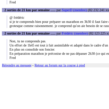
Fred
2 sorties de 21 km par semaine .....
par
SuperD (membre)
(82.232.241.xxx
@ frédéric
si je te comprends bien pour préparer un marathon en 3h30 il faut faire
grotesque comme raisonnement. je comprend qu'on aie besoin de se rassu
2 sorties de 21 km par semaine .....
par
Frédéric (membre)
(82.123.225.xx
Non, tu ne comprends pas.
Un effort de 1h45 est tout à fait assimilable et adapté dans le cadre d'u
En plus on consolide son foncier.
En préparation marathon je préconise de ne pas dépasser 2h30 (ce qui es
Fred
Répondre au message
-
Retour au forum sur la course à pied