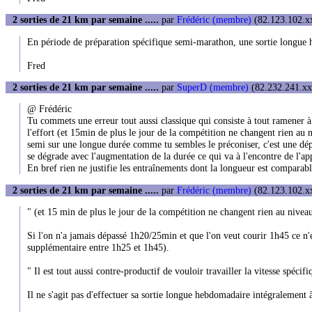
2 sorties de 21 km par semaine .....
par
Frédéric (membre)
(82.123.102.xx
En période de préparation spécifique semi-marathon, une sortie longue
Fred
2 sorties de 21 km par semaine .....
par
SuperD (membre)
(82.232.241.xxx
@ Frédéric
Tu commets une erreur tout aussi classique qui consiste à tout ramener à
l'effort (et 15min de plus le jour de la compétition ne changent rien au ni
semi sur une longue durée comme tu sembles le préconiser, c'est une dépe
se dégrade avec l'augmentation de la durée ce qui va à l'encontre de l'a
En bref rien ne justifie les entraînements dont la longueur est comparabl
2 sorties de 21 km par semaine .....
par
Frédéric (membre)
(82.123.102.xx
" (et 15 min de plus le jour de la compétition ne changent rien au nivea
Si l'on n'a jamais dépassé 1h20/25min et que l'on veut courir 1h45 ce n'
supplémentaire entre 1h25 et 1h45).
" Il est tout aussi contre-productif de vouloir travailler la vitesse spé
Il ne s'agit pas d'effectuer sa sortie longue hebdomadaire intégralement à 