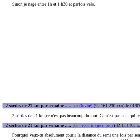
Sinon je nage entre 1h et 1 h30 et parfois vélo.
2 sorties de 21 km par semaine .....
par
(invité)
(92.161.230.xxx) le 01/07
2 sorties de 21 km,ce n'est pas beaucoup du tout. Ce n'est pas cela qui te
2 sorties de 21 km par semaine .....
par
Frédéric (membre)
(82.123.102.xx
Pourquoi veux-tu absolument courir la distance du semi une fois par se