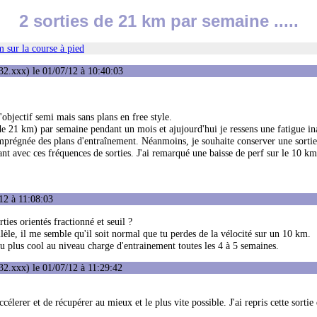
2 sorties de 21 km par semaine .....
 sur la course à pied
2.xxx) le 01/07/12 à 10:40:03
bjectif semi mais sans plans en free style.
8 de 21 km) par semaine pendant un mois et ajujourd'hui je ressens une fatigue in
mprégnée des plans d'entraînement. Néanmoins, je souhaite conserver une sortie
t avec ces fréquences de sorties. J'ai remarqué une baisse de perf sur le 10 km.
12 à 11:08:03
ties orientés fractionné et seuil ?
allèle, il me semble qu'il soit normal que tu perdes de la vélocité sur un 10 km.
eu plus cool au niveau charge d'entrainement toutes les 4 à 5 semaines.
2.xxx) le 01/07/12 à 11:29:42
célerer et de récupérer au mieux et le plus vite possible. J'ai repris cette sortie