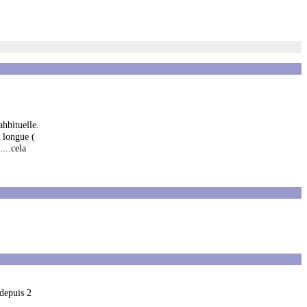
ahbituelle.
 longue (
...cela
 depuis 2