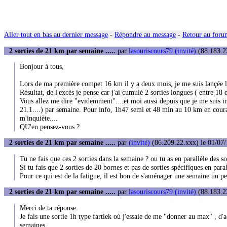
Aller tout en bas au dernier message
-
Répondre au message
-
Retour au forum
2 sorties de 21 km par semaine .....
par
lasouriscours79 (invité)
(88.183.23
Bonjour à tous,
Lors de ma première compet 16 km il y a deux mois, je me suis lançée l'o
Résultat, de l'excès je pense car j'ai cumulé 2 sorties longues ( entre 1
Vous allez me dire "evidemment"....et moi aussi depuis que je me suis i
21.1....) par semaine. Pour info, 1h47 semi et 48 min au 10 km en couran
m'inquiète....
QU'en pensez-vous ?
2 sorties de 21 km par semaine .....
par
(invité)
(86.209.22.xxx) le 01/07/
Tu ne fais que ces 2 sorties dans la semaine ? ou tu as en parallèle des sor
Si tu fais que 2 sorties de 20 bornes et pas de sorties spécifiques en par
Pour ce qui est de la fatigue, il est bon de s'aménager une semaine un p
2 sorties de 21 km par semaine .....
par
lasouriscours79 (invité)
(88.183.23
Merci de ta réponse.
Je fais une sortie 1h type fartlek où j'essaie de me "donner au max" , d'ac
semaines.