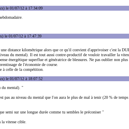
x) le 01/07/12 à 17:34:09
 hebdomadaire.
) le 01/07/12 à 17:47:39
 une distance kilométrique alors que ce qu'il convient d'apprivoiser c'est la D
veau du mental). Il est tout aussi contre-productif de vouloir travailler la vites
nse énergétique superflue et génératrice de blessures. Ne pas oublier non plus 
pprentissage de l'économie de course.
e à celle de la compétition.
x) le 01/07/12 à 18:07:52
u du mental). "
est pas au niveau du mental que l'on aura le plus de mal à tenir (20 % de temps
cifique semi sur une longue durée comme tu sembles le préconiser "
la vitesse cible.