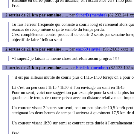
Raisonne en durée plutôt qu'en distance, en l'occurrence vers 1h50 pour 
Fred
2 sorties de 21 km par semaine .....
par
SuperD (membre)
(82.232.241.xxx
Tu fais l'erreur fréquente qui consiste à courir long et rarement alors que
séances de récup même si ça te semble du temps perdu.
C'est complètement contre-productif de courir 2 semis par semaine lorsqu
objectif de faire 1h45 su semi.
2 sorties de 21 km par semaine .....
par
enzo59 (invité)
(93.24.63.xxx) le 
+1 superD je faisais la meme chose autrefois aucun progres !!!!
2 sorties de 21 km par semaine .....
par
Frédéric (membre)
(82.123.102.xx
" il est par ailleurs inutile de courir plus d'1h15-1h30 lorsqu'on a pour 
Là c'est un peu court 1h15 / 1h30 si l'on envisage un semi en 1h45.
Pour un semi, voici une suggestion par exemple pour la sortie la plus lo
quasiment le temps de course prévu avec un distance relativement impor
Un coureur visant 2 heures sur semi, soit un peu plus de 10,5 km/h peut 
atteignant les deux heures de temps il arrivera à quasiment 17,5 km de d
Un coureur visant 1h30 sur semi et courant cette durée à l'entraînement
Fred