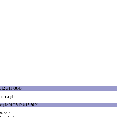
/12 à 13:08:45
 met à plat.
x) le 01/07/12 à 15:56:21
maine ?