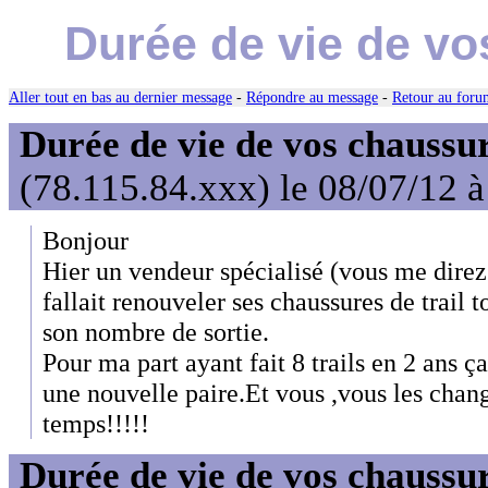
Durée de vie de vos
Aller tout en bas au dernier message
-
Répondre au message
-
Retour au forum
Durée de vie de vos chaussure
(78.115.84.xxx) le 08/07/12 
Bonjour
Hier un vendeur spécialisé (vous me direz c
fallait renouveler ses chaussures de trail t
son nombre de sortie.
Pour ma part ayant fait 8 trails en 2 ans ç
une nouvelle paire.Et vous ,vous les chan
temps!!!!!
Durée de vie de vos chaussure