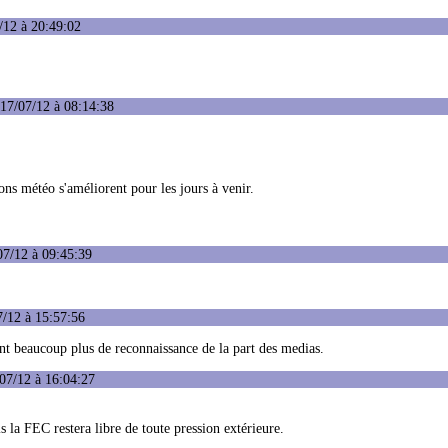
/12 à 20:49:02
17/07/12 à 08:14:38
ions météo s'améliorent pour les jours à venir.
07/12 à 09:45:39
7/12 à 15:57:56
ent beaucoup plus de reconnaissance de la part des medias.
07/12 à 16:04:27
la FEC restera libre de toute pression extérieure.