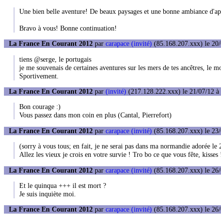
Une bien belle aventure! De beaux paysages et une bonne ambiance d'apr
Bravo à vous! Bonne continuation!
La France En Courant 2012
par
carapace (invité)
(85.168.207.xxx) le 20/
tiens @serge, le portugais
je me souvenais de certaines aventures sur les mers de tes ancêtres, le mo
Sportivement.
La France En Courant 2012
par
(invité)
(217.128.222.xxx) le 21/07/12 à
Bon courage :)
Vous passez dans mon coin en plus (Cantal, Pierrefort)
La France En Courant 2012
par
carapace (invité)
(85.168.207.xxx) le 23/
(sorry à vous tous; en fait, je ne serai pas dans ma normandie adorée le
Allez les vieux je crois en votre survie ! Tro bo ce que vous fête, kisses 
La France En Courant 2012
par
carapace (invité)
(85.168.207.xxx) le 26/
Et le quinqua +++ il est mort ?
Je suis inquiète moi.
La France En Courant 2012
par
carapace (invité)
(85.168.207.xxx) le 26/