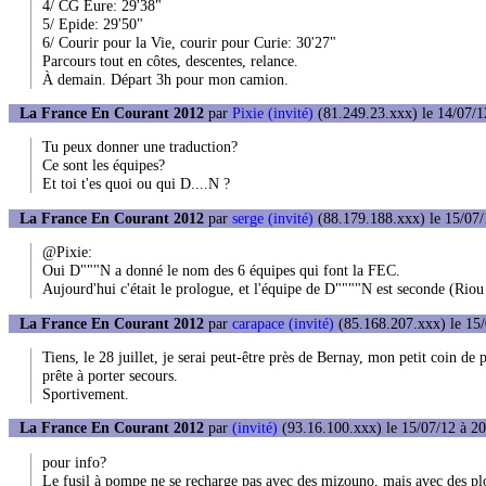
4/ CG Eure: 29'38"
5/ Epide: 29'50"
6/ Courir pour la Vie, courir pour Curie: 30'27"
Parcours tout en côtes, descentes, relance.
À demain. Départ 3h pour mon camion.
La France En Courant 2012
par
Pixie (invité)
(81.249.23.xxx) le 14/07/1
Tu peux donner une traduction?
Ce sont les équipes?
Et toi t'es quoi ou qui D....N ?
La France En Courant 2012
par
serge (invité)
(88.179.188.xxx) le 15/07/
@Pixie:
Oui D"""N a donné le nom des 6 équipes qui font la FEC.
Aujourd'hui c'était le prologue, et l'équipe de D""""N est seconde (Riou 
La France En Courant 2012
par
carapace (invité)
(85.168.207.xxx) le 15/
Tiens, le 28 juillet, je serai peut-être près de Bernay, mon petit coin d
prête à porter secours.
Sportivement.
La France En Courant 2012
par
(invité)
(93.16.100.xxx) le 15/07/12 à 20
pour info?
Le fusil à pompe ne se recharge pas avec des mizouno, mais avec des plo