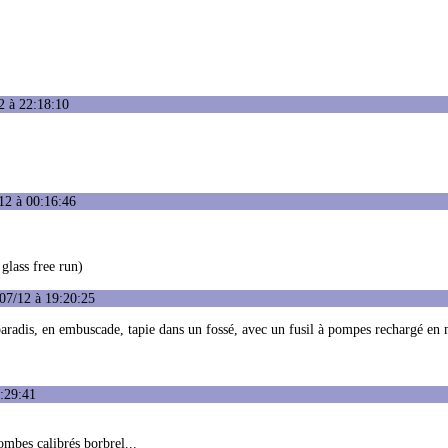
2 à 22:18:10
12 à 00:16:46
glass free run)
07/12 à 19:20:25
e paradis, en embuscade, tapie dans un fossé, avec un fusil à pompes rechargé en
:29:41
mbes calibrés borbrel...