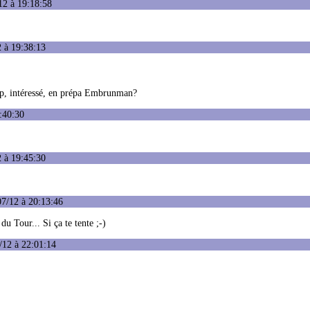
12 à 19:18:58
2 à 19:38:13
ip, intéressé, en prépa Embrunman?
:40:30
2 à 19:45:30
07/12 à 20:13:46
 Tour... Si ça te tente ;-)
/12 à 22:01:14