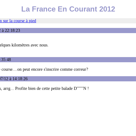
La France En Courant 2012
 sur la course à pied
2 à 22:18:23
quelques kilomètres avec nous.
:35:48
e course....on peut encore s'inscrire comme correur?
07/12 à 14:18:26
 arrg... Profite bien de cette petite balade D'''''''N !