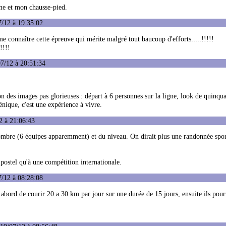
rme et mon chausse-pied.
7/12 à 19:35:02
e connaître cette épreuve qui mérite malgré tout baucoup d'efforts.....!!!!!
!!!!
7/12 à 20:51:34
n des images pas glorieuses : départ à 6 personnes sur la ligne, look de quinqu
énique, c'est une expérience à vivre.
2 à 21:06:43
 nombre (6 équipes apparemment) et du niveau. On dirait plus une randonnée spo
ostel qu'à une compétition internationale.
7/12 à 08:28:08
 abord de courir 20 a 30 km par jour sur une durée de 15 jours, ensuite ils pour