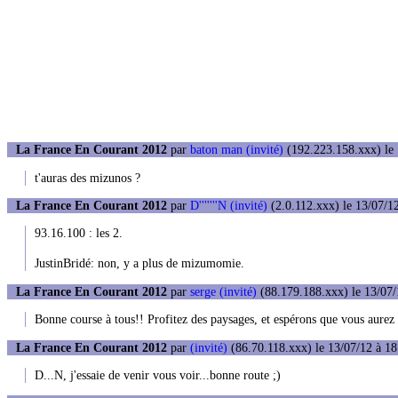
La France En Courant 2012
par
baton man (invité)
(192.223.158.xxx) le 
t'auras des mizunos ?
La France En Courant 2012
par
D'''''''N (invité)
(2.0.112.xxx) le 13/07/1
93.16.100 : les 2.
JustinBridé: non, y a plus de mizumomie.
La France En Courant 2012
par
serge (invité)
(88.179.188.xxx) le 13/07/
Bonne course à tous!! Profitez des paysages, et espérons que vous aurez
La France En Courant 2012
par
(invité)
(86.70.118.xxx) le 13/07/12 à 18
D...N, j'essaie de venir vous voir...bonne route ;)