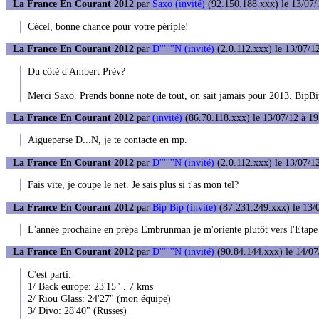
La France En Courant 2012
par
Saxo (invité)
(92.150.188.xxx) le 13/07/
Cécel, bonne chance pour votre périple!
La France En Courant 2012
par
D'''''''N (invité)
(2.0.112.xxx) le 13/07/1
Du côté d'Ambert Prèv?
Merci Saxo. Prends bonne note de tout, on sait jamais pour 2013. BipB
La France En Courant 2012
par
(invité)
(86.70.118.xxx) le 13/07/12 à 19
Aigueperse D...N, je te contacte en mp.
La France En Courant 2012
par
D'''''''N (invité)
(2.0.112.xxx) le 13/07/1
Fais vite, je coupe le net. Je sais plus si t'as mon tel?
La France En Courant 2012
par
Bip Bip (invité)
(87.231.249.xxx) le 13/
L'année prochaine en prépa Embrunman je m'oriente plutôt vers l'Etape du
La France En Courant 2012
par
D'''''''N (invité)
(90.84.144.xxx) le 14/07
C'est parti.
1/ Back europe: 23'15" . 7 kms
2/ Riou Glass: 24'27" (mon équipe)
3/ Divo: 28'40" (Russes)