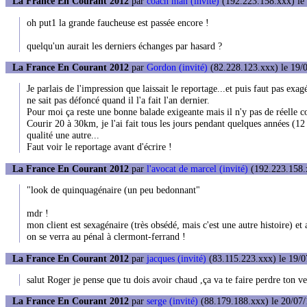
La France En Courant 2012
par
coach man (invité)
(192.223.158.xxx) le 
oh put1 la grande faucheuse est passée encore !
quelqu'un aurait les derniers échanges par hasard ?
La France En Courant 2012
par
Gordon (invité)
(82.228.123.xxx) le 19/0
Je parlais de l'impression que laissait le reportage...et puis faut pas exa
ne sait pas défoncé quand il l'a fait l'an dernier.
Pour moi ça reste une bonne balade exigeante mais il n'y pas de réelle c
Courir 20 à 30km, je l'ai fait tous les jours pendant quelques années (12
qualité une autre...
Faut voir le reportage avant d'écrire !
La France En Courant 2012
par
l'avocat de marcel (invité)
(192.223.158.x
"look de quinquagénaire (un peu bedonnant"
mdr !
mon client est sexagénaire (très obsédé, mais c'est une autre histoire) et 
on se verra au pénal à clermont-ferrand !
La France En Courant 2012
par
jacques (invité)
(83.115.223.xxx) le 19/0
salut Roger je pense que tu dois avoir chaud ,ça va te faire perdre ton ve
La France En Courant 2012
par
serge (invité)
(88.179.188.xxx) le 20/07/