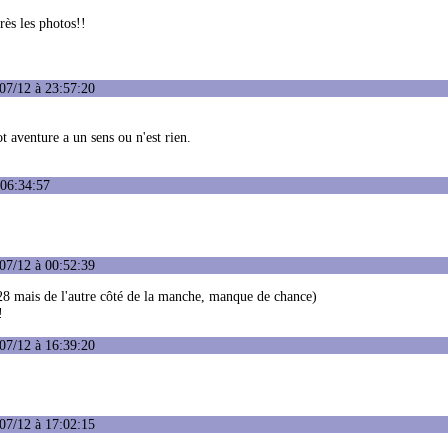
ès les photos!!
07/12 à 23:57:20
t aventure a un sens ou n'est rien.
 06:34:57
07/12 à 00:52:39
 28 mais de l'autre côté de la manche, manque de chance)
!
07/12 à 16:39:20
07/12 à 17:02:15