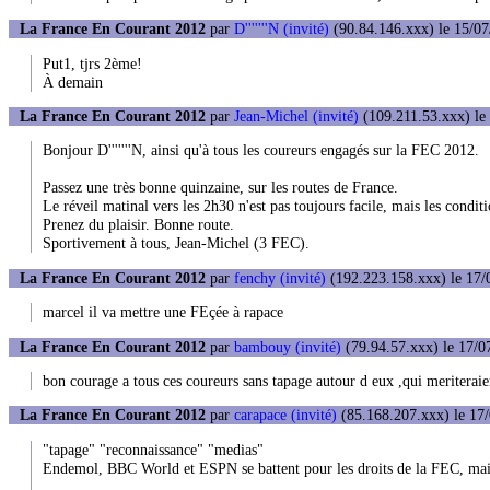
La France En Courant 2012
par
D'''''''N (invité)
(90.84.146.xxx) le 15/07
Put1, tjrs 2ème!
À demain
La France En Courant 2012
par
Jean-Michel (invité)
(109.211.53.xxx) le 
Bonjour D'''''''N, ainsi qu'à tous les coureurs engagés sur la FEC 2012.
Passez une très bonne quinzaine, sur les routes de France.
Le réveil matinal vers les 2h30 n'est pas toujours facile, mais les condit
Prenez du plaisir. Bonne route.
Sportivement à tous, Jean-Michel (3 FEC).
La France En Courant 2012
par
fenchy (invité)
(192.223.158.xxx) le 17/
marcel il va mettre une FEçée à rapace
La France En Courant 2012
par
bambouy (invité)
(79.94.57.xxx) le 17/0
bon courage a tous ces coureurs sans tapage autour d eux ,qui meriterai
La France En Courant 2012
par
carapace (invité)
(85.168.207.xxx) le 17/
"tapage" "reconnaissance" "medias"
Endemol, BBC World et ESPN se battent pour les droits de la FEC, mais 