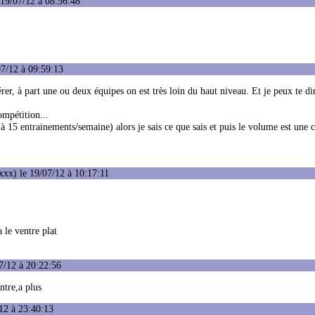
19/07/12 à 08:56:48
7/12 à 09:59:13
gérer, à part une ou deux équipes on est très loin du haut niveau. Et je peux te d
ompétition...
 à 15 entrainements/semaine) alors je sais ce que sais et puis le volume est une 
xx) le 19/07/12 à 10:17:11
a le ventre plat
7/12 à 20:22:56
ntre,a plus
12 à 23:40:13