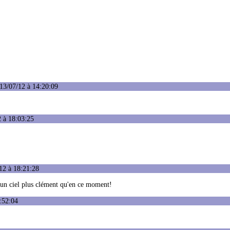
13/07/12 à 14:20:09
2 à 18:03:25
12 à 18:21:28
 un ciel plus clément qu'en ce moment!
:52:04