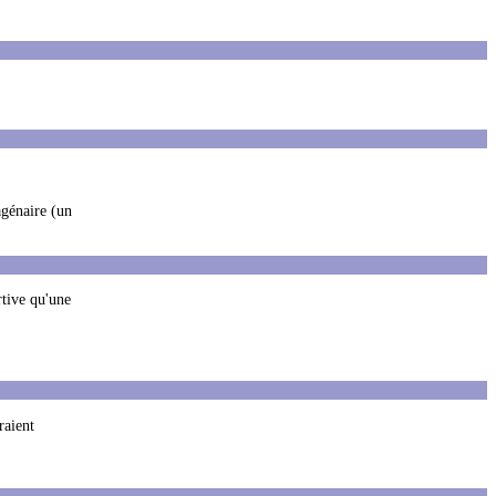
agénaire (un
rtive qu'une
raient