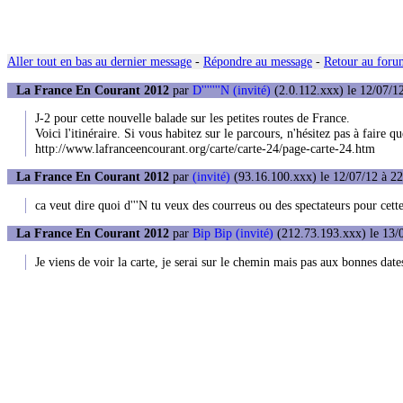
Aller tout en bas au dernier message
-
Répondre au message
-
Retour au forum
La France En Courant 2012
par
D'''''''N (invité)
(2.0.112.xxx) le 12/07/1
J-2 pour cette nouvelle balade sur les petites routes de France.
Voici l'itinéraire. Si vous habitez sur le parcours, n'hésitez pas à faire 
http://www.lafranceencourant.org/carte/carte-24/page-carte-24.htm
La France En Courant 2012
par
(invité)
(93.16.100.xxx) le 12/07/12 à 22
ca veut dire quoi d'''N tu veux des courreus ou des spectateurs pour cett
La France En Courant 2012
par
Bip Bip (invité)
(212.73.193.xxx) le 13/
Je viens de voir la carte, je serai sur le chemin mais pas aux bonnes dates,