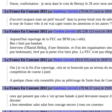
Sinon, confirmation : je serai dans le coin de Bernay le 28 avec mon a
La France En Courant 2012
par
bambouy (invité)
(79.94.57.xxx) le 18/0
d'accord carapace mais un petit"encard" dans la presse ferait tout de mêm
le tour de france vélo il est vrai capte toutes les attentions et les autres !!
La France En Courant 2012
par
Gordon (invité)
(82.228.123.xxx) le 18/0
Aujourd'hui reportage de la FEC sur BFM (ou i-télé).
Ben c'était pas bandant.
Interview d'Hamid Belhaj, d'une féminine, et d'un des organisateurs sino
peu bedonnant), bref pas la peine d'en faire plus. La FEC n'est pas télég
La France En Courant 2012
par
Didier (invité)
(93.0.155.xxx) le 18/07/1
Oui j'ai vu la fin d'un reportage, cela ne se bouscule pas au niveau du
compétition de course à pied.
A quelque chose cela ressemble plus au pélérinage de Saint-Jean de Comp
La France En Courant 2012
par
bambouy (invité)
(79.94.57.xxx) le 19/0
ceux qui pensent que cela n 'est qu'une balade à pied devraient essayer d
discuter
a bon entendeur salut salut bon courage encore à tous ces coureurs