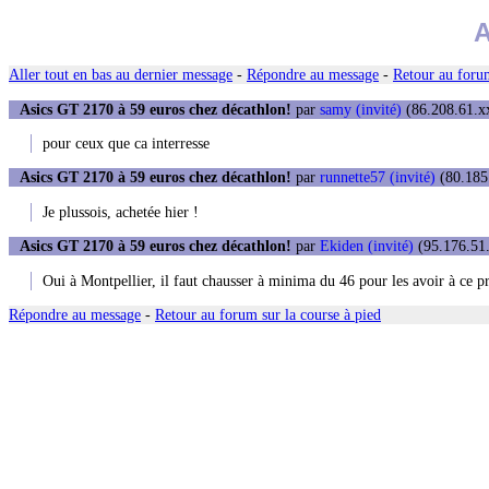
A
Aller tout en bas au dernier message
-
Répondre au message
-
Retour au forum
Asics GT 2170 à 59 euros chez décathlon!
par
samy (invité)
(86.208.61.xx
pour ceux que ca interresse
Asics GT 2170 à 59 euros chez décathlon!
par
runnette57 (invité)
(80.185.
Je plussois, achetée hier !
Asics GT 2170 à 59 euros chez décathlon!
par
Ekiden (invité)
(95.176.51.
Oui à Montpellier, il faut chausser à minima du 46 pour les avoir à ce pr
Répondre au message
-
Retour au forum sur la course à pied