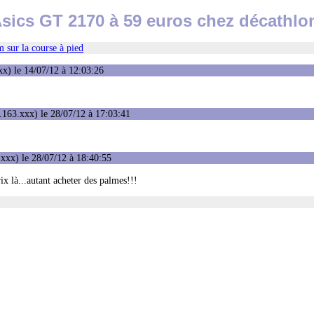
sics GT 2170 à 59 euros chez décathlo
 sur la course à pied
x) le 14/07/12 à 12:03:26
163.xxx) le 28/07/12 à 17:03:41
xxx) le 28/07/12 à 18:40:55
ix là...autant acheter des palmes!!!