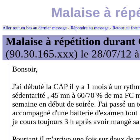
Malaise à rép
Aller tout en bas au dernier message
-
Répondre au message
-
Retour au forum
Malaise à répétition durant
(90.30.165.xxx) le 28/07/12 
Bonsoir,
J'ai débuté la CAP il y a 1 mois à un ryt
sédentarité , 45 mn à 60/70 % de ma FC m
semaine en début de soirée. J'ai passé un te
accompagné d'une batterie d'examen tout e
je cours toujours 3 h après avoir mangé s
Pourtant il m'arrive une fois sur deux de