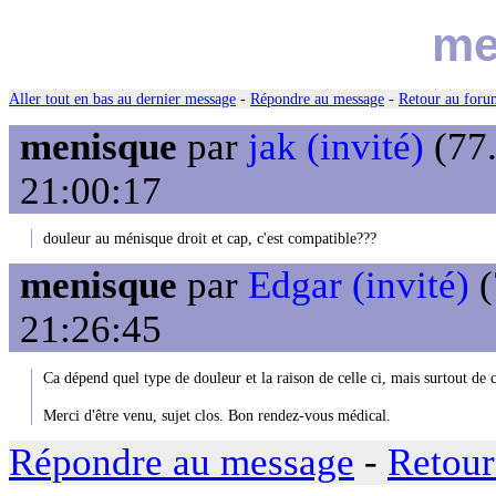
me
Aller tout en bas au dernier message
-
Répondre au message
-
Retour au forum
menisque
par
jak (invité)
(77.
21:00:17
douleur au ménisque droit et cap, c'est compatible???
menisque
par
Edgar (invité)
(
21:26:45
Ca dépend quel type de douleur et la raison de celle ci, mais surtout de
Merci d'être venu, sujet clos. Bon rendez-vous médical.
Répondre au message
-
Retour