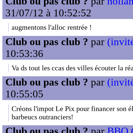
Club ou pas club ?
par
hollan
31/07/12 à 10:52:52
augmentons l'alloc rentrée !
Club ou pas club ?
par
(invit
10:53:36
Va ds tout les ccas des villes écouter la réal
Club ou pas club ?
par
(invit
10:55:05
Créons l'impot Le Pix pour financer son é
barbeucs outranciers!
Club ou pas club ?
par
BBQ (