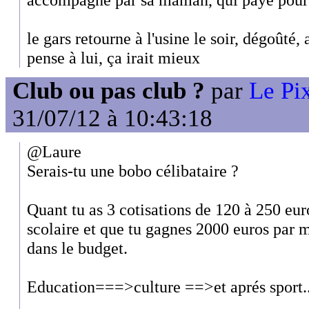
le gars retourne à l'usine le soir, dégoûté, 
pense à lui, ça irait mieux
Club ou pas club ?
par
Le Pix
31/07/12 à 10:43:18
@Laure
Serais-tu une bobo célibataire ?
Quant tu as 3 cotisations de 120 à 250 euro
scolaire et que tu gagnes 2000 euros par m
dans le budget.
Education===>culture ==>et aprés sport.