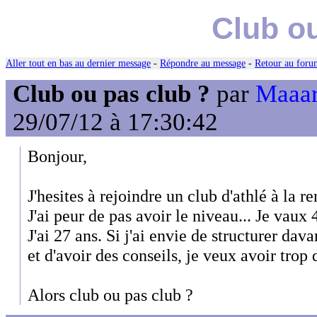
Club ou
Aller tout en bas au dernier message
-
Répondre au message
-
Retour au forum
Club ou pas club ?
par
Maaar
29/07/12 à 17:30:42
Bonjour,
J'hesites à rejoindre un club d'athlé à la re
J'ai peur de pas avoir le niveau... Je vau
J'ai 27 ans. Si j'ai envie de structurer d
et d'avoir des conseils, je veux avoir trop 
Alors club ou pas club ?