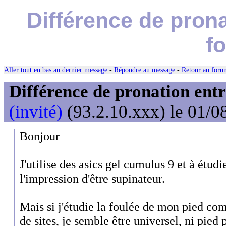
Différence de pron
f
Aller tout en bas au dernier message
-
Répondre au message
-
Retour au forum
Différence de pronation entr
(invité)
(93.2.10.xxx) le 01/0
Bonjour
J'utilise des asics gel cumulus 9 et à étudie
l'impression d'être supinateur.
Mais si j'étudie la foulée de mon pied co
de sites, je semble être universel, ni pied 