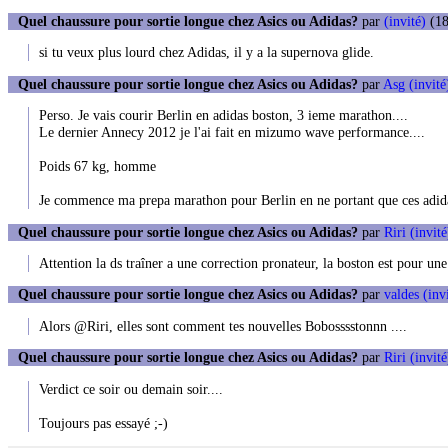
Quel chaussure pour sortie longue chez Asics ou Adidas?
par
(invité)
(18
si tu veux plus lourd chez Adidas, il y a la supernova glide.
Quel chaussure pour sortie longue chez Asics ou Adidas?
par
Asg (invité
Perso. Je vais courir Berlin en adidas boston, 3 ieme marathon....
Le dernier Annecy 2012 je l'ai fait en mizumo wave performance....
Poids 67 kg, homme
Je commence ma prepa marathon pour Berlin en ne portant que ces adid
Quel chaussure pour sortie longue chez Asics ou Adidas?
par
Riri (invité
Attention la ds traîner a une correction pronateur, la boston est pour un
Quel chaussure pour sortie longue chez Asics ou Adidas?
par
valdes (inv
Alors @Riri, elles sont comment tes nouvelles Bobosssstonnn ....
Quel chaussure pour sortie longue chez Asics ou Adidas?
par
Riri (invité
Verdict ce soir ou demain soir....
Toujours pas essayé ;-)