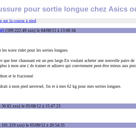
ssure pour sortie longue chez Asics 
 sur la course à pied
té)
(109.222.49.xxx) le 04/08/12 à 13:00:34
t les wave rider pour les sorties longues.
ouve que leur chaussant est un peu large.En voulant acheter une nouvelle paire de
 plus à mon aise ( ds trainer et adizero qui conviennent peut-être mieux aux pied
hon et le fracionné.
drait à mon pied unversel, fin et à mes 62 kg pour mes sorties longues.
.30.82.xxx) le 05/08/12 à 15:47:23
.101.219.xxx) le 05/08/12 à 20:54:35