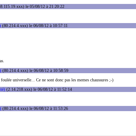
8.115.19.xxx) le 05/08/12 à 21:20:22
)
(80.214.4.xxx) le 06/08/12 à 10:57:11
as.
)
(80.214.4.xxx) le 06/08/12 à 10:58:59
e foulée universelle... Ce ne sont donc pas les memes chaussures ;-)
ité)
(2.14.218.xxx) le 06/08/12 à 11:52:14
)
(80.214.4.xxx) le 06/08/12 à 11:53:26