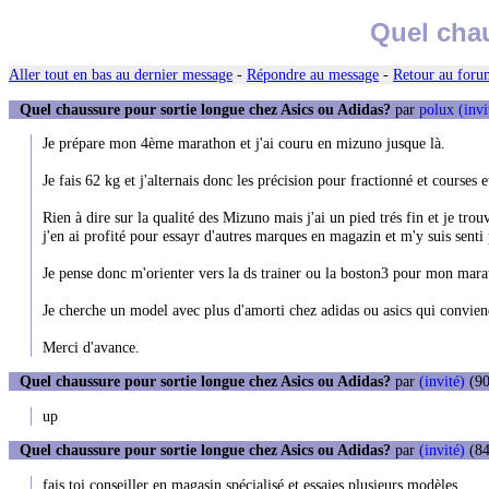
Quel chau
Aller tout en bas au dernier message
-
Répondre au message
-
Retour au forum
Quel chaussure pour sortie longue chez Asics ou Adidas?
par
polux (invi
Je prépare mon 4ème marathon et j'ai couru en mizuno jusque là.
Je fais 62 kg et j'alternais donc les précision pour fractionné et courses e
Rien à dire sur la qualité des Mizuno mais j'ai un pied trés fin et je tr
j'en ai profité pour essayr d'autres marques en magazin et m'y suis senti
Je pense donc m'orienter vers la ds trainer ou la boston3 pour mon marat
Je cherche un model avec plus d'amorti chez adidas ou asics qui convien
Merci d'avance.
Quel chaussure pour sortie longue chez Asics ou Adidas?
par
(invité)
(90
up
Quel chaussure pour sortie longue chez Asics ou Adidas?
par
(invité)
(84
fais toi conseiller en magasin spécialisé et essaies plusieurs modèles.