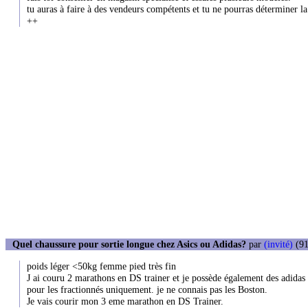
tu auras à faire à des vendeurs compétents et tu ne pourras déterminer l
++
Quel chaussure pour sortie longue chez Asics ou Adidas?
par
(invité)
(91
poids léger <50kg femme pied très fin
J ai couru 2 marathons en DS trainer et je possède également des adidas a
pour les fractionnés uniquement. je ne connais pas les Boston.
Je vais courir mon 3 eme marathon en DS Trainer.