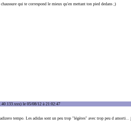
a chaussure qui te correspond le mieux qu'en mettant ton pied dedans ;)
.40.133.xxx) le 05/08/12 à 21:02:47
dizero tempo. Les adidas sont un peu trop "légères" avec trop peu d amorti... je