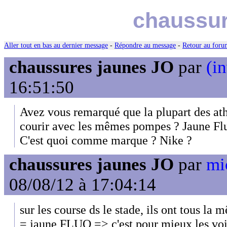
chaussur
Aller tout en bas au dernier message
-
Répondre au message
-
Retour au forum
chaussures jaunes JO
par
(in
16:51:50
Avez vous remarqué que la plupart des athl
courir avec les mêmes pompes ? Jaune Fl
C'est quoi comme marque ? Nike ?
chaussures jaunes JO
par
mi
08/08/12 à 17:04:14
sur les course ds le stade, ils ont tous la
= jaune FLUO => c'est pour mieux les voi