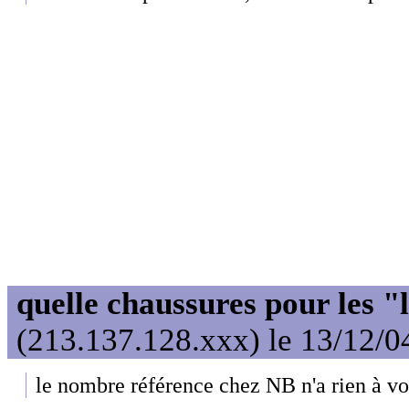
quelle chaussures pour les "
(213.137.128.xxx) le 13/12/0
le nombre référence chez NB n'a rien à vo