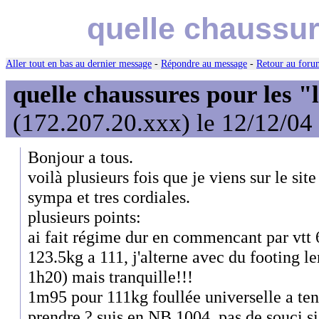
quelle chaussur
Aller tout en bas au dernier message
-
Répondre au message
-
Retour au forum
quelle chaussures pour les "
(172.207.20.xxx) le 12/12/04
Bonjour a tous.
voilà plusieurs fois que je viens sur le sit
sympa et tres cordiales.
plusieurs points:
ai fait régime dur en commencant par vtt 6
123.5kg a 111, j'alterne avec du footing le
1h20) mais tranquille!!!
1m95 pour 111kg foullée universelle a ten
prendre ? suis en NB 1004, pas de souci si