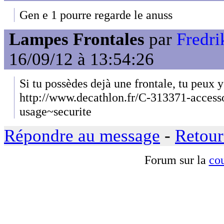
Gen e 1 pourre regarde le anuss
Lampes Frontales
par
Fredri
16/09/12 à 13:54:26
Si tu possèdes dejà une frontale, tu peux y
http://www.decathlon.fr/C-313371-access
usage~securite
Répondre au message
-
Retour
Forum sur la
cou