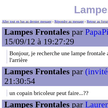
Lampes
Aller tout en bas au dernier message
-
Répondre au message
-
Retour au forum
Lampes Frontales
par
PapaP
15/09/12 à 19:27:29
Bonjour, je recherche une lampe frontale 
l'arrière
Lampes Frontales
par
(invité
21:30:54
un copain bricoleur peut faire...??
Lampes Frontales
par
Laure