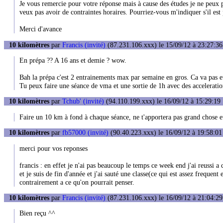
Je vous remercie pour votre réponse mais à cause des études je ne peux p
veux pas avoir de contraintes horaires. Pourriez-vous m'indiquer s'il es
Merci d'avance
10 kilomètres
par
Francis (invité)
(87.231.106.xxx) le 15/09/12 à 23:27:36
En prépa ?? A 16 ans et demie ? wow.
Bah la prépa c'est 2 entrainements max par semaine en gros. Ca va pas e
Tu peux faire une séance de vma et une sortie de 1h avec des accelerati
10 kilomètres
par
Tchub' (invité)
(94.110.199.xxx) le 16/09/12 à 15:29:19
Faire un 10 km à fond à chaque séance, ne t'apportera pas grand chose et 
10 kilomètres
par
fb57000 (invité)
(90.40.223.xxx) le 16/09/12 à 19:58:01
merci pour vos reponses
francis : en effet je n'ai pas beaucoup le temps ce week end j'ai reussi 
et je suis de fin d'année et j'ai sauté une classe(ce qui est assez frequent
contrairement a ce qu'on pourrait penser.
10 kilomètres
par
Francis (invité)
(87.231.106.xxx) le 16/09/12 à 21:04:29
Bien reçu ^^