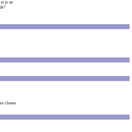
et je ne
ide?
eux classes