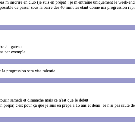
as m'inscrire en club (je suis en prépa) : je m'entraîne uniquement le week-end 
t possible de passer sous la barre des 40 minutes étant donné ma progression rap
tre du gateau.
ons par exemple.
la progression sera vite ralentie ...
a courir samedi et dimanche mais ce n'est que le debut
 en prepa) c'est pour ça que je suis en prepa a 16 ans et demi. Je n'ai pas sauté d