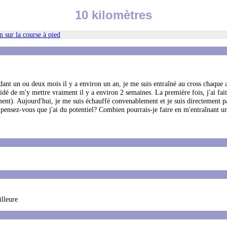
10 kilomètres
 sur la course à pied
endant un ou deux mois il y a environ un an, je me suis entraîné au cross chaque
écidé de m'y mettre vraiment il y a environ 2 semaines. La première fois, j'ai fa
nt). Aujourd'hui, je me suis échauffé convenablement et je suis directement pa
pensez-vous que j'ai du potentiel? Combien pourrais-je faire en m'entraînant un
illeure