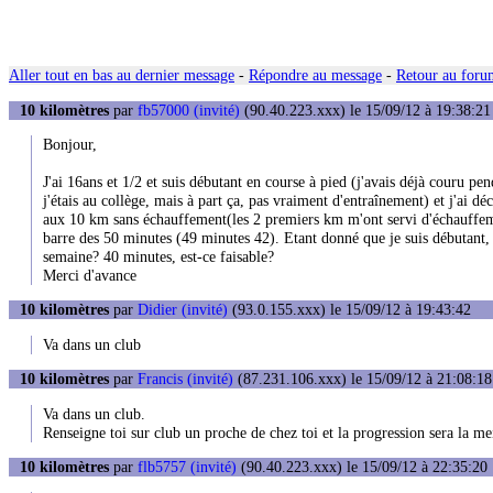
Aller tout en bas au dernier message
-
Répondre au message
-
Retour au forum
10 kilomètres
par
fb57000 (invité)
(90.40.223.xxx) le 15/09/12 à 19:38:21
Bonjour,
J'ai 16ans et 1/2 et suis débutant en course à pied (j'avais déjà couru p
j'étais au collège, mais à part ça, pas vraiment d'entraînement) et j'ai d
aux 10 km sans échauffement(les 2 premiers km m'ont servi d'échauffeme
barre des 50 minutes (49 minutes 42). Etant donné que je suis débutant, 
semaine? 40 minutes, est-ce faisable?
Merci d'avance
10 kilomètres
par
Didier (invité)
(93.0.155.xxx) le 15/09/12 à 19:43:42
Va dans un club
10 kilomètres
par
Francis (invité)
(87.231.106.xxx) le 15/09/12 à 21:08:18
Va dans un club.
Renseigne toi sur club un proche de chez toi et la progression sera la me
10 kilomètres
par
flb5757 (invité)
(90.40.223.xxx) le 15/09/12 à 22:35:20