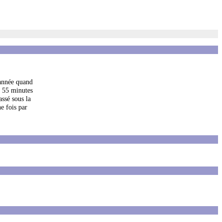
 année quand
it 55 minutes
ssé sous la
e fois par