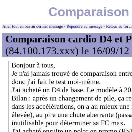
Comparaison c
Aller tout en bas au dernier message
-
Répondre au message
-
Retour au forum
Comparaison cardio D4 et P
(84.100.173.xxx) le 16/09/12
Bonjour à tous,
Je n'ai jamais trouvé de comparaison entre
donc j'ai fait le test moi-même.
J'ai acheté un D4 de base. Le modèle à 20
Bilan : après un changement de pile, ça res
dans les accélérations, on a au mieux une i
élevée), au pire une chute aberrante (pas
inutilisable pour déterminer sa FC max.
J'ai acheté ensuite un polar en promo (RS