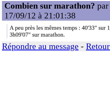
Combien sur marathon?
pa
17/09/12 à 21:01:38
A peu près les mêmes temps : 40'33" sur 
3h09'07" sur marathon.
Répondre au message
-
Retour