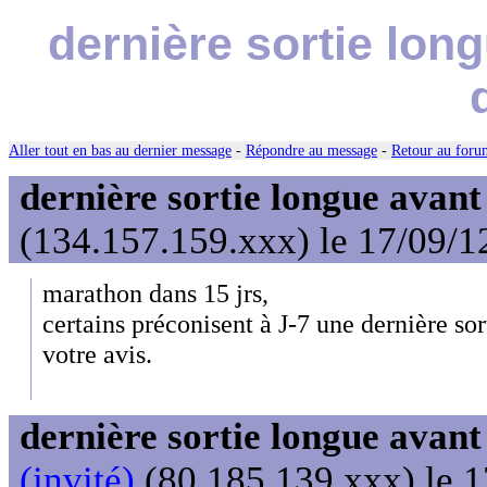
dernière sortie lon
Aller tout en bas au dernier message
-
Répondre au message
-
Retour au forum
dernière sortie longue avan
(134.157.159.xxx) le 17/09/1
marathon dans 15 jrs,
certains préconisent à J-7 une dernière so
votre avis.
dernière sortie longue avan
(invité)
(80.185.139.xxx) le 1