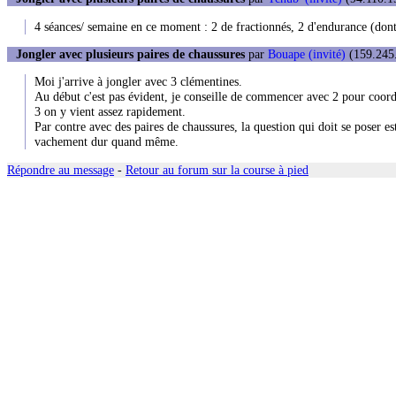
4 séances/ semaine en ce moment : 2 de fractionnés, 2 d'endurance (dont
Jongler avec plusieurs paires de chaussures
par
Bouape (invité)
(159.245.
Moi j'arrive à jongler avec 3 clémentines.
Au début c'est pas évident, je conseille de commencer avec 2 pour coo
3 on y vient assez rapidement.
Par contre avec des paires de chaussures, la question qui doit se poser es
vachement dur quand même.
Répondre au message
-
Retour au forum sur la course à pied