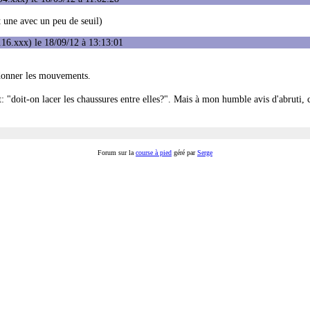
 une avec un peu de seuil)
16.xxx) le 18/09/12 à 13:13:01
rdonner les mouvements.
t: "doit-on lacer les chaussures entre elles?". Mais à mon humble avis d'abruti, c
Forum sur la
course à pied
géré par
Serge