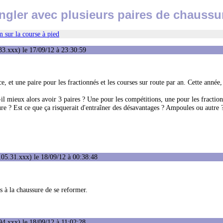
ngler avec plusieurs paires de chaussu
 sur la course à pied
3.xxx) le 17/09/12 à 23:30:59
 et une paire pour les fractionnés et les courses sur route par an. Cette année, j
ut-il mieux alors avoir 3 paires ? Une pour les compétitions, une pour les fractio
ure ? Est ce que ça risquerait d'entraîner des désavantages ? Ampoules ou autre 
05.31.xxx) le 18/09/12 à 00:38:48
s à la chaussure de se reformer.
4.xxx) le 18/09/12 à 11:02:28