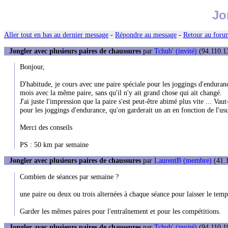
Jo
Aller tout en bas au dernier message
-
Répondre au message
-
Retour au forum
Jongler avec plusieurs paires de chaussures
par
Tchub' (invité)
(94.110.13
Bonjour,
D'habitude, je cours avec une paire spéciale pour les joggings d'endurance,
mois avec la même paire, sans qu'il n'y ait grand chose qui ait changé.
J'ai juste l'impression que la paire s'est peut-être abimé plus vite ... Va
pour les joggings d'endurance, qu'on garderait un an en fonction de l'us
Merci des conseils
PS : 50 km par semaine
Jongler avec plusieurs paires de chaussures
par
LaurentB (membre)
(41.1
Combien de séances par semaine ?
une paire ou deux ou trois alternées à chaque séance pour laisser le temp
Garder les mêmes paires pour l'entraînement et pour les compétitions.
Jongler avec plusieurs paires de chaussures
par
Tchub' (invité)
(94.110.19