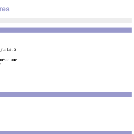
res
'ai fait 6
nnés et une
?