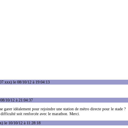
7.xxx) le 08/10/12 à 19:04:13
 08/10/12 à 21:04:37
 se garer idéalement pour rejoindre une station de métro directe pour le stade ?
te difficulté soit renforcée avec le marathon. Merci.
) le 10/10/12 à 11:28:18