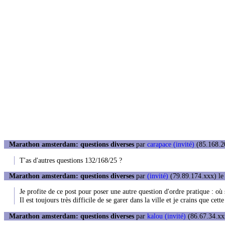
Marathon amsterdam: questions diverses
par
carapace (invité)
(85.168.20
T'as d'autres questions 132/168/25 ?
Marathon amsterdam: questions diverses
par
(invité)
(79.89.174.xxx) le
Je profite de ce post pour poser une autre question d'ordre pratique : où
Il est toujours très difficile de se garer dans la ville et je crains que cet
Marathon amsterdam: questions diverses
par
kalou (invité)
(86.67.34.xxx