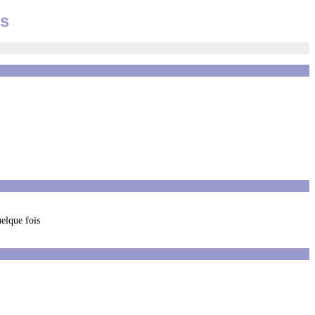
es
uelque fois