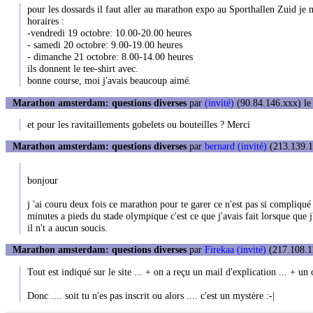
pour les dossards il faut aller au marathon expo au Sporthallen Zuid je 
horaires :
-vendredi 19 octobre: 10.00-20.00 heures
- samedi 20 octobre: 9.00-19.00 heures
- dimanche 21 octobre: 8.00-14.00 heures
ils donnent le tee-shirt avec.
bonne course, moi j'avais beaucoup aimé.
Marathon amsterdam: questions diverses
par
(invité)
(90.84.146.xxx) le
et pour les ravitaillements gobelets ou bouteilles ? Merci
Marathon amsterdam: questions diverses
par
bernard (invité)
(213.139.1
bonjour
j 'ai couru deux fois ce marathon pour te garer ce n'est pas si compliqué j
minutes a pieds du stade olympique c'est ce que j'avais fait lorsque que 
il n't a aucun soucis.
Marathon amsterdam: questions diverses
par
Firekaa (invité)
(217.108.11
Tout est indiqué sur le site ... + on a reçu un mail d'explication ... + un c
Donc .... soit tu n'es pas inscrit ou alors .... c'est un mystère :-|