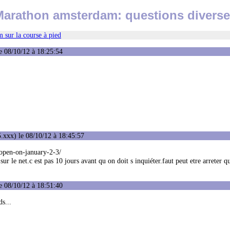
arathon amsterdam: questions divers
 sur la course à pied
e 08/10/12 à 18:25:54
.xxx) le 08/10/12 à 18:45:57
-open-on-january-2-3/
r sur le net.c est pas 10 jours avant qu on doit s inquiéter.faut peut etre arreter q
e 08/10/12 à 18:51:40
s...