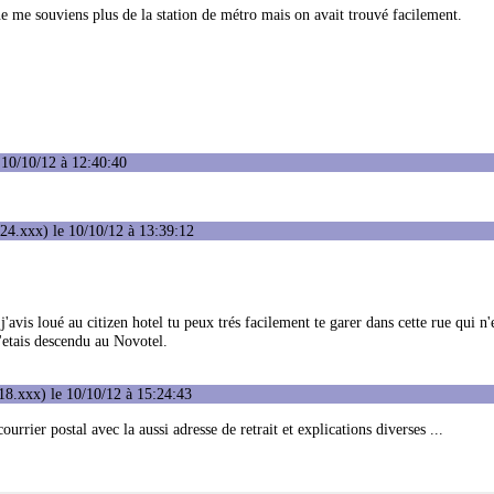
ne me souviens plus de la station de métro mais on avait trouvé facilement.
 10/10/12 à 12:40:40
24.xxx) le 10/10/12 à 13:39:12
'avis loué au citizen hotel tu peux trés facilement te garer dans cette rue qui n'
j'etais descendu au Novotel.
8.xxx) le 10/10/12 à 15:24:43
ourrier postal avec la aussi adresse de retrait et explications diverses ...