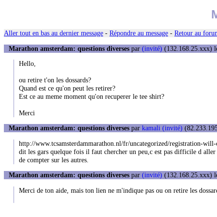
M
Aller tout en bas au dernier message
-
Répondre au message
-
Retour au forum
Marathon amsterdam: questions diverses
par
(invité)
(132.168.25.xxx) l
Hello,
ou retire t'on les dossards?
Quand est ce qu'on peut les retirer?
Est ce au meme moment qu'on recuperer le tee shirt?
Merci
Marathon amsterdam: questions diverses
par
kamali (invité)
(82.233.195
http://www.tcsamsterdammarathon.nl/fr/uncategorized/registration-will
dit les gars quelque fois il faut chercher un peu,c est pas difficile d alle
de compter sur les autres.
Marathon amsterdam: questions diverses
par
(invité)
(132.168.25.xxx) l
Merci de ton aide, mais ton lien ne m'indique pas ou on retire les dossard