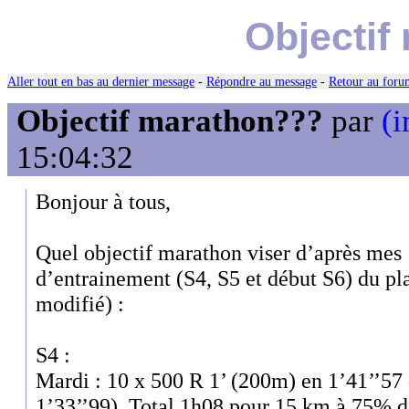
Objectif
Aller tout en bas au dernier message
-
Répondre au message
-
Retour au forum
Objectif marathon???
par
(i
15:04:32
Bonjour à tous,
Quel objectif marathon viser d’après mes 
d’entrainement (S4, S5 et début S6) du p
modifié) :
S4 :
Mardi : 10 x 500 R 1’ (200m) en 1’41’’57
1’33’’99). Total 1h08 pour 15 km à 75%