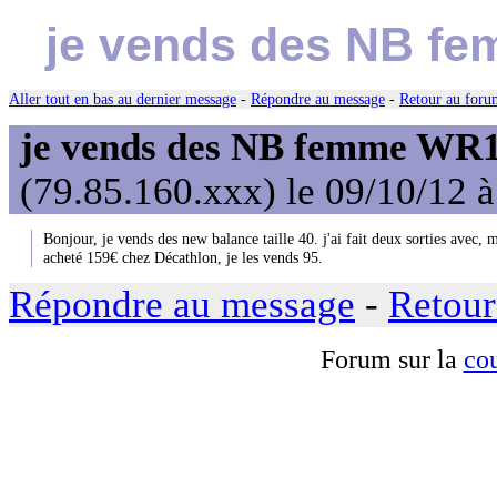
je vends des NB fe
Aller tout en bas au dernier message
-
Répondre au message
-
Retour au forum
je vends des NB femme WR1
(79.85.160.xxx) le 09/10/12 
Bonjour, je vends des new balance taille 40. j'ai fait deux sorties avec, 
acheté 159€ chez Décathlon, je les vends 95.
Répondre au message
-
Retour
Forum sur la
cou