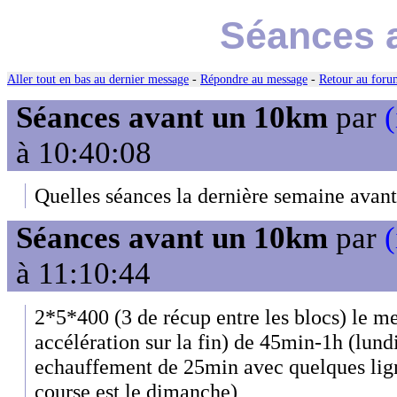
Séances 
Aller tout en bas au dernier message
-
Répondre au message
-
Retour au forum
Séances avant un 10km
par
(
à 10:40:08
Quelles séances la dernière semaine avan
Séances avant un 10km
par
(
à 11:10:44
2*5*400 (3 de récup entre les blocs) le m
accélération sur la fin) de 45min-1h (lund
echauffement de 25min avec quelques ligne
course est le dimanche)