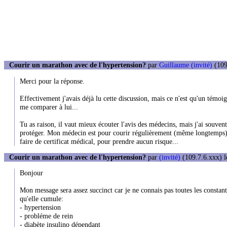
Courir un marathon avec de l'hypertension?
par
Guillaume (invité)
(109
Merci pour la réponse.
Effectivement j'avais déjà lu cette discussion, mais ce n'est qu'un témoi
me comparer à lui...
Tu as raison, il vaut mieux écouter l'avis des médecins, mais j'ai souven
protéger. Mon médecin est pour courir régulièrement (même longtemps) ma
faire de certificat médical, pour prendre aucun risque...
Courir un marathon avec de l'hypertension?
par
(invité)
(109.7.6.xxx) l
Bonjour
Mon message sera assez succinct car je ne connais pas toutes les constan
qu'elle cumule:
- hypertension
- probléme de rein
- diabète insulino dépendant