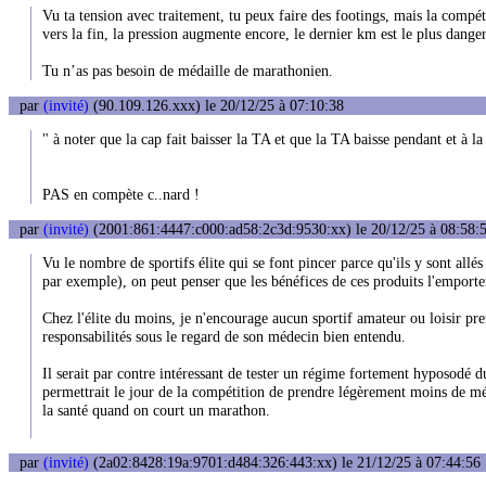
Vu ta tension avec traitement, tu peux faire des footings, mais la compé
vers la fin, la pression augmente encore, le dernier km est le plus dange
Tu n’as pas besoin de médaille de marathonien.
par
(invité)
(90.109.126.xxx) le 20/12/25 à 07:10:38
" à noter que la cap fait baisser la TA et que la TA baisse pendant et à la 
PAS en compète c..nard !
par
(invité)
(2001:861:4447:c000:ad58:2c3d:9530:xx) le 20/12/25 à 08:58:
Vu le nombre de sportifs élite qui se font pincer parce qu'ils y sont al
par exemple), on peut penser que les bénéfices de ces produits l'emporten
Chez l'élite du moins, je n'encourage aucun sportif amateur ou loisir p
responsabilités sous le regard de son médecin bien entendu.
Il serait par contre intéressant de tester un régime fortement hyposodé du
permettrait le jour de la compétition de prendre légèrement moins de mé
la santé quand on court un marathon.
par
(invité)
(2a02:8428:19a:9701:d484:326:443:xx) le 21/12/25 à 07:44:56