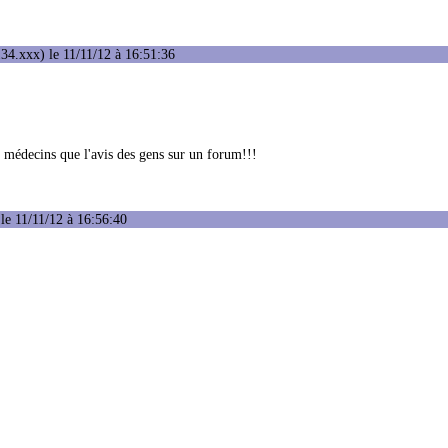
34.xxx) le 11/11/12 à 16:51:36
es médecins que l'avis des gens sur un forum!!!
le 11/11/12 à 16:56:40