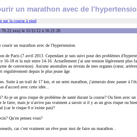
urir un marathon avec de l'hypertensi
 sur la course à pied
.70.22.xxx) le 11/11/12 à 16:21:20
 de courir un marathon avec de l'hypertension.
thon de Paris (7 avril 2013. Cependant je suis suivi pour des problèmes d'hypert
 16-18 et la nuit entre 14-16. Actuellement j'ai une tension légèrement plus fa
me de conversion). Aucune anomalies au niveau de mes organes (cœur, artères, 
port régulièrement depuis le plus jeune âge.
ans. Suite à un trail de 17 km, et un semi marathon, j'aimerais donc passer à l'é
s d'accord avec cette idée...
i? Ai-je un gros risque de problème de santé durant la course? Ou bien avec un
le faire, mais je n'arrive pas vraiment a savoir si il y as un gros risque ou bien
 (car le risque 0 n’existe pas)?
ecin? Qu'en pensez vous?
onseils, car c'est vraiment un rêve pour moi de faire un marathon...