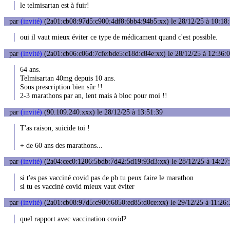
le telmisartan est à fuir!
par
(invité)
(2a01:cb08:97d5:c900:4df8:6bb4:94b5:xx) le 28/12/25 à 10:18
oui il vaut mieux éviter ce type de médicament quand c'est possible.
par
(invité)
(2a01:cb06:c06d:7cfe:bde5:c18d:c84e:xx) le 28/12/25 à 12:36:
64 ans.
Telmisartan 40mg depuis 10 ans.
Sous prescription bien sûr !!
2-3 marathons par an, lent mais à bloc pour moi !!
par
(invité)
(90.109.240.xxx) le 28/12/25 à 13:51:39
T'as raison, suicide toi !
+ de 60 ans des marathons...
par
(invité)
(2a04:cec0:1206:5bdb:7d42:5d19:93d3:xx) le 28/12/25 à 14:27
si t'es pas vacciné covid pas de pb tu peux faire le marathon
si tu es vacciné covid mieux vaut éviter
par
(invité)
(2a01:cb08:97d5:c900:6850:ed85:d0ce:xx) le 29/12/25 à 11:26:
quel rapport avec vaccination covid?