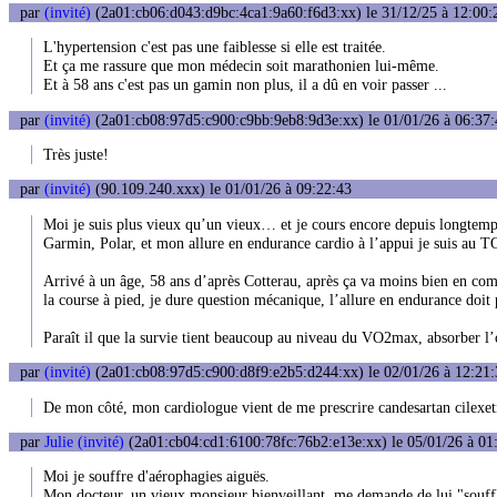
par
(invité)
(2a01:cb06:d043:d9bc:4ca1:9a60:f6d3:xx) le 31/12/25 à 12:00:
L'hypertension c'est pas une faiblesse si elle est traitée.
Et ça me rassure que mon médecin soit marathonien lui-même.
Et à 58 ans c'est pas un gamin non plus, il a dû en voir passer ...
par
(invité)
(2a01:cb08:97d5:c900:c9bb:9eb8:9d3e:xx) le 01/01/26 à 06:37:
Très juste!
par
(invité)
(90.109.240.xxx) le 01/01/26 à 09:22:43
Moi je suis plus vieux qu’un vieux… et je cours encore depuis longtem
Garmin, Polar, et mon allure en endurance cardio à l’appui je suis au TO
Arrivé à un âge, 58 ans d’après Cotterau, après ça va moins bien en compé
la course à pied, je dure question mécanique, l’allure en endurance doit 
Paraît il que la survie tient beaucoup au niveau du VO2max, absorber l’
par
(invité)
(2a01:cb08:97d5:c900:d8f9:e2b5:d244:xx) le 02/01/26 à 12:21:
De mon côté, mon cardiologue vient de me prescrire candesartan cilexet
par
Julie (invité)
(2a01:cb04:cd1:6100:78fc:76b2:e13e:xx) le 05/01/26 à 01
Moi je souffre d'aérophagies aiguës.
Mon docteur, un vieux monsieur bienveillant, me demande de lui "souffler