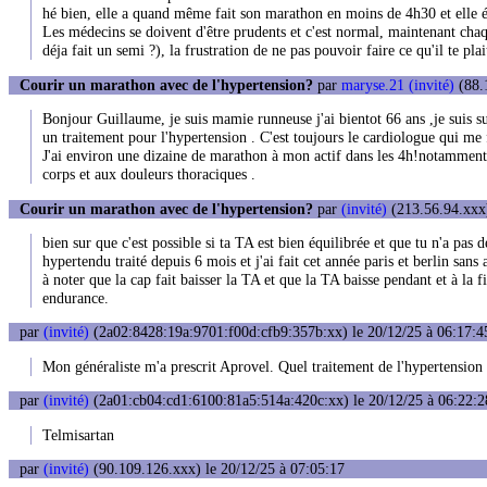
hé bien, elle a quand même fait son marathon en moins de 4h30 et elle ét
Les médecins se doivent d'être prudents et c'est normal, maintenant chaque
déja fait un semi ?), la frustration de ne pas pouvoir faire ce qu'il te plai
Courir un marathon avec de l'hypertension?
par
maryse.21 (invité)
(88.1
Bonjour Guillaume, je suis mamie runneuse j'ai bientot 66 ans ,je suis su
un traitement pour l'hypertension . C'est toujours le cardiologue qui me 
J'ai environ une dizaine de marathon à mon actif dans les 4h!notammen
corps et aux douleurs thoraciques .
Courir un marathon avec de l'hypertension?
par
(invité)
(213.56.94.xxx)
bien sur que c'est possible si ta TA est bien équilibrée et que tu n'a pas 
hypertendu traité depuis 6 mois et j'ai fait cet année paris et berlin sans
à noter que la cap fait baisser la TA et que la TA baisse pendant et à la fi
endurance.
par
(invité)
(2a02:8428:19a:9701:f00d:cfb9:357b:xx) le 20/12/25 à 06:17:4
Mon généraliste m'a prescrit Aprovel. Quel traitement de l'hypertension
par
(invité)
(2a01:cb04:cd1:6100:81a5:514a:420c:xx) le 20/12/25 à 06:22:2
Telmisartan
par
(invité)
(90.109.126.xxx) le 20/12/25 à 07:05:17