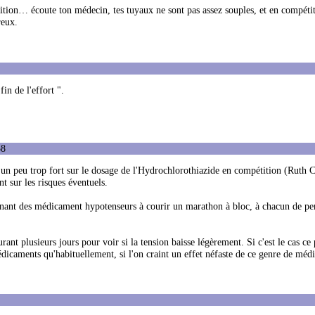
tition… écoute ton médecin, tes tuyaux ne sont pas assez souples, et en compétit
reux.
fin de l'effort ".
58
lés un peu trop fort sur le dosage de l'Hydrochlorothiazide en compétition (Ruth
t sur les risques éventuels.
renant des médicament hypotenseurs à courir un marathon à bloc, à chacun de pe
rant plusieurs jours pour voir si la tension baisse légèrement. Si c'est le cas ce
dicaments qu'habituellement, si l'on craint un effet néfaste de ce genre de méd