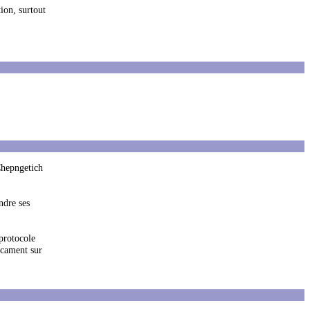
ion, surtout
 Chepngetich
ndre ses
 protocole
icament sur