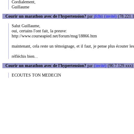
Cordialement,
Guillaume
Courir un marathon avec de l'hypertension?
par
jfchti (invité)
(78.221.1
Salut Guillaume,
oui, certains l'ont fait, la preuve:
http://www.courseapied.net/forum/msg/18866.htm
maintenant, cela reste un témoignage, et il faut, je pense plus écouter l
réfléchis bien...
Courir un marathon avec de l'hypertension?
par
(invité)
(90.7.129.xxx) 
ECOUTES TON MEDECIN