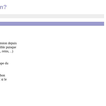
on?
ension depuis
ible puisque
reins, ..)
tape du
 bon
 si le