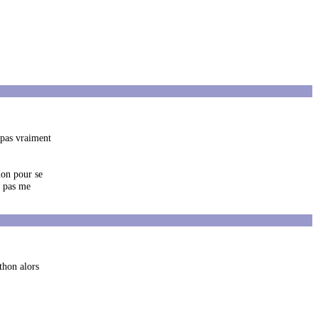
 pas vraiment
non pour se
t pas me
thon alors