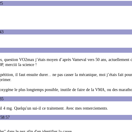
25
43
ps, question VO2max j’étais moyen d’après Vameval vers 50 ans, actuellement 
P, merciii la science !
tition, il faut ensuite durer... ne pas casser la mécanique, moi j’étais fait pou
primer.
oxygène le plus longtemps possible, inutile de faire de la VMA, ou des maratho
35
il 4 mg. Quelqu'un sui-il ce traitement. Avec mes remerciements.
:58:57
" dans le nez afin d'en identifier la cause.