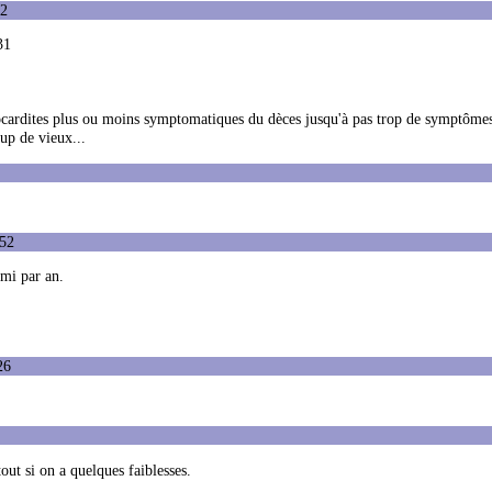
32
31
cardites plus ou moins symptomatiques du dèces jusqu'à pas trop de symptôme
up de vieux...
:52
mi par an.
26
out si on a quelques faiblesses.