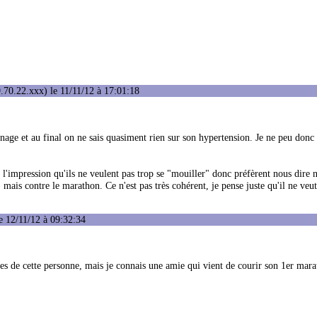
.70.22.xxx) le 11/11/12 à 17:01:18
gnage et au final on ne sais quasiment rien sur son hypertension. Je ne peu donc
t l'impression qu'ils ne veulent pas trop se "mouiller" donc préfèrent nous dire 
is contre le marathon. Ce n'est pas très cohérent, je pense juste qu'il ne veu
e 12/11/12 à 09:32:34
tes de cette personne, mais je connais une amie qui vient de courir son 1er mara