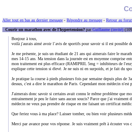
Co
Aller tout en bas au dernier message
-
Répondre au message
-
Retour au forum
Courir un marathon avec de l'hypertension?
par
Guillaume (invité)
(109
Bonjour à tous,
voilà j'aurais aimé avoir l’avis de sportifs pour savoir si il est possible
Je me présente, je suis un étudiant de 21 ans qui aimerais faire le mara
mes 14-15 ans. Ma tension dans la journée est en moyenne comprise entre
mon traitement est plus efficace (RAMIPRIL 5mg = inhibiteurs de l'enzy
explique cette tension si élevé. Je ne suis ni en surpoids, et je fait du s
Je pratique la course à pieds plusieurs fois par semaine depuis plus de 3
dessus, c'est a dire le marathon de Paris. Cependant mon médecin n'est pa
J'aimerais donc savoir si certains avait connu le même problème que mo
entrainement je peu le faire sans aucun soucis? Parce que j'ai vraiment de 
médecin ne veux pas prendre de risque en me faisant un certificat médical
Que feriez vous à ma place? Laisser tomber, ou bien voir plusieurs méd
Merci par avance pour vos réponse. Je suis vraiment prêt à écouter vos c