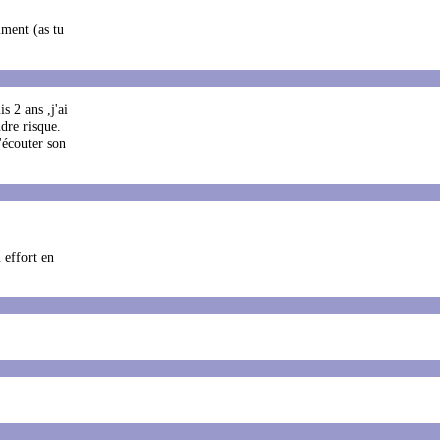
mment (as tu
s 2 ans ,j'ai
dre risque.
'écouter son
n effort en