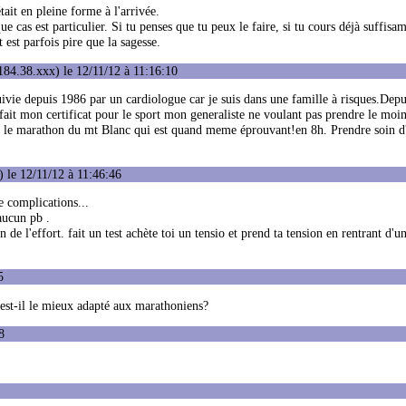
ait en pleine forme à l'arrivée.
 cas est particulier. Si tu penses que tu peux le faire, si tu cours déjà suffisa
t est parfois pire que la sagesse.
84.38.xxx) le 12/11/12 à 11:16:10
ivie depuis 1986 par un cardiologue car je suis dans une famille à risques.Depui
fait mon certificat pour le sport mon generaliste ne voulant pas prendre le moin
t le marathon du mt Blanc qui est quand meme éprouvant!en 8h. Prendre soin d
 le 12/11/12 à 11:46:46
de complications...
 aucun pb .
n de l'effort. fait un test achète toi un tensio et prend ta tension en rentrant d'u
5
 est-il le mieux adapté aux marathoniens?
8