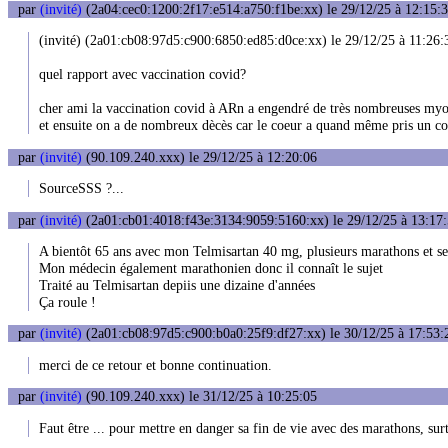
par
(invité)
(2a04:cec0:1200:2f17:e514:a750:f1be:xx) le 29/12/25 à 12:15:
(invité) (2a01:cb08:97d5:c900:6850:ed85:d0ce:xx) le 29/12/25 à 11:26:
quel rapport avec vaccination covid?
cher ami la vaccination covid à ARn a engendré de très nombreuses myo
et ensuite on a de nombreux dècès car le coeur a quand même pris un co
par
(invité)
(90.109.240.xxx) le 29/12/25 à 12:20:06
SourceSSS ?...
par
(invité)
(2a01:cb01:4018:f43e:3134:9059:5160:xx) le 29/12/25 à 13:17
A bientôt 65 ans avec mon Telmisartan 40 mg, plusieurs marathons et se
Mon médecin également marathonien donc il connaît le sujet
Traité au Telmisartan depiis une dizaine d'années
Ça roule !
par
(invité)
(2a01:cb08:97d5:c900:b0a0:25f9:df27:xx) le 30/12/25 à 17:53:
merci de ce retour et bonne continuation.
par
(invité)
(90.109.240.xxx) le 31/12/25 à 10:25:05
Faut être ... pour mettre en danger sa fin de vie avec des marathons, surt