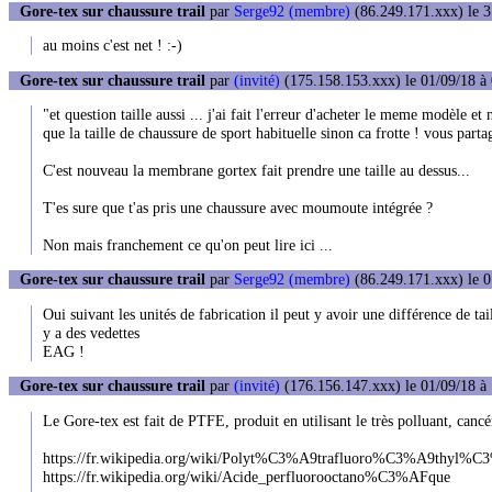
Gore-tex sur chaussure trail
par
Serge92 (membre)
(86.249.171.xxx) le 3
au moins c'est net ! :-)
Gore-tex sur chaussure trail
par
(invité)
(175.158.153.xxx) le 01/09/18 à
"et question taille aussi ... j'ai fait l'erreur d'acheter le meme modèle
que la taille de chaussure de sport habituelle sinon ca frotte ! vous parta
C'est nouveau la membrane gortex fait prendre une taille au dessus...
T'es sure que t'as pris une chaussure avec moumoute intégrée ?
Non mais franchement ce qu'on peut lire ici ...
Gore-tex sur chaussure trail
par
Serge92 (membre)
(86.249.171.xxx) le 0
Oui suivant les unités de fabrication il peut y avoir une différence de tail
y a des vedettes
EAG !
Gore-tex sur chaussure trail
par
(invité)
(176.156.147.xxx) le 01/09/18 à
Le Gore-tex est fait de PTFE, produit en utilisant le très polluant, can
https://fr.wikipedia.org/wiki/Polyt%C3%A9trafluoro%C3%A9thyl
https://fr.wikipedia.org/wiki/Acide_perfluorooctano%C3%AFque