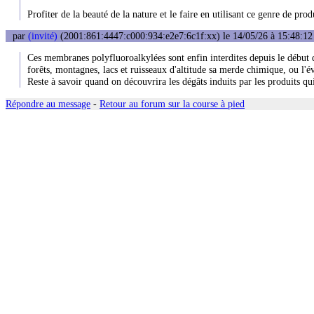
Profiter de la beauté de la nature et le faire en utilisant ce genre de pr
par
(invité)
(2001:861:4447:c000:934:e2e7:6c1f:xx) le 14/05/26 à 15:48:12
Ces membranes polyfluoroalkylées sont enfin interdites depuis le début 
forêts, montagnes, lacs et ruisseaux d'altitude sa merde chimique, ou l'
Reste à savoir quand on découvrira les dégâts induits par les produits qu
Répondre au message
-
Retour au forum sur la course à pied