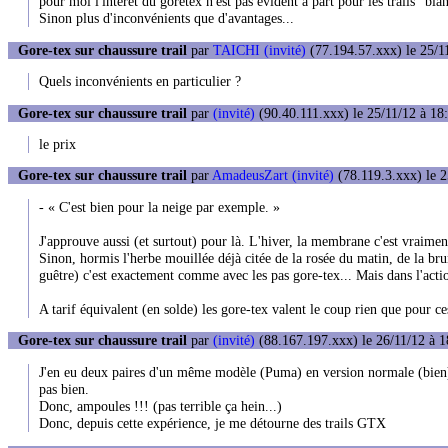
pour moi l'intérêt du goretex n'est pas évident à part pour les trails "bl
Sinon plus d'inconvénients que d'avantages...
Gore-tex sur chaussure trail
par
TAICHI (invité)
(77.194.57.xxx) le 25/1
Quels inconvénients en particulier ?
Gore-tex sur chaussure trail
par
(invité)
(90.40.111.xxx) le 25/11/12 à 18
le prix
Gore-tex sur chaussure trail
par
AmadeusZart (invité)
(78.119.3.xxx) le 2
- « C'est bien pour la neige par exemple. »
J'approuve aussi (et surtout) pour là. L'hiver, la membrane c'est vraimen
Sinon, hormis l'herbe mouillée déjà citée de la rosée du matin, de la br
guêtre) c'est exactement comme avec les pas gore-tex... Mais dans l'acti
A tarif équivalent (en solde) les gore-tex valent le coup rien que pour ce
Gore-tex sur chaussure trail
par
(invité)
(88.167.197.xxx) le 26/11/12 à 1
J'en eu deux paires d'un même modèle (Puma) en version normale (bien), 
pas bien.
Donc, ampoules !!! (pas terrible ça hein...)
Donc, depuis cette expérience, je me détourne des trails GTX