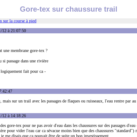
Gore-tex sur chaussure trail
 sur la course à pied
1/12 à 21:07:50
 ont une membrane gore-tex ?
u si passage dans une rivière
 logiquement fait pour ca -
7:42:47
 mais sur un trail avec les passages de flaques ou ruisseaux, l'eau rentre par au
1/12 à 14:18:26
 des gore-tex pour ne pas avoir d'eau dans les chaussures sur des passages d'eau
rière pour vider l'eau car ca sévacue moins bien que des chaussures "standard") 
 je me disais que ca pouvait être de suite un bon investissement.