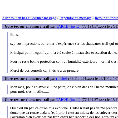
Aller tout en bas au dernier message
-
Répondre au message
-
Retour au forum
Gore-tex sur chaussure trail
par
TAICHI (invité)
(77.194.57.xxx) le 24/1
Bonsoir,
svp vos impressions ou retour d'expérience sur les chaussures trail qui
Principal point négatif qui m'a été soulevé : mauvaise évacuation de l'ea
Pour le reste bonne protection contre l'humidité extérieure -normal c'est
Merci de vos conseils car j'hésite à en prendre.
Gore-tex sur chaussure trail
par
(invité)
(78.112.254.xxx) le 25/11/12 à 0
Mon avis, pour en avoir eu une paire, c'est bien dans de l'herbe mouillée,
pour moi, c'est inutile......
Gore-tex sur chaussure trail
par
TAICHI (invité)
(77.194.57.xxx) le 25/1
Oui c'est un peu ce qu'on m'a expliqué. L'idée n'était pas de me prendre
doute que ca rentre dedans (et à priori c'est au mieux de les enlever der
l'occasion d'en avoir des pas trop chers par rapport à des non gore-tex et