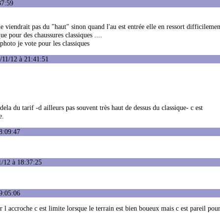
37:59
e viendrait pas du "haut" sinon quand l'au est entrée elle en ressort difficilemen
que pour des chaussures classiques ....
 photo je vote pour les classiques
/11/12 à 21:41:51
a du tarif -d ailleurs pas souvent très haut de dessus du classique- c est
e.
8:09:47
1/12 à 18:37:25
9:05:06
 l accroche c est limite lorsque le terrain est bien boueux mais c est pareil pour