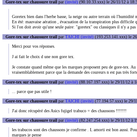
Gore-tex sur chaussure trail
par
(invité)
(90.10.33.xxx) le 26/11/12 à 18:
Goretex bien dans l'herbe basse, la neige ou autre terrain où l'humidité n
En été: mauvaise aération , évacuation de la transpiration plus difficile 
Si l'on doit avoir qu'une seule paire: "goretex" ou classiques il n'y a pas
Gore-tex sur chaussure trail
par
TAICHI (invité)
(193.253.141.xxx) le 26
Merci pour vos réponses.
J ai fait le choix d une non gore tex.
Je constate quand même que les marques proposent peu de gore-tex. Au del
vraisemblablement parce que la demande des coureurs n est pas très fort
Gore-tex sur chaussure trail
par
(invité)
(88.167.197.xxx) le 29/11/12 à 1
... parce que pas utile !
Gore-tex sur chaussure trail
par
TAICHI (invité)
(77.194.57.xxx) le 29/1
J'ai donc récupéré des Asics fujigel trabuco = des chaussons !!!!!!!
Gore-tex sur chaussure trail
par
(invité)
(82.247.254.xxx) le 29/11/12 à 1
les trabucos sont des chaussons je confirme . L amorti est bon aussi. Pour
marques je pense