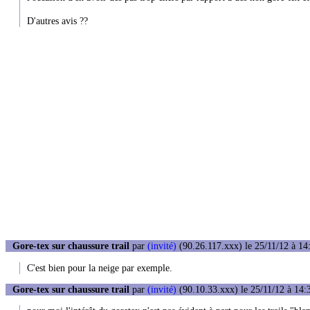
D'autres avis ??
Gore-tex sur chaussure trail
par
(invité)
(90.26.117.xxx) le 25/11/12 à 14
C'est bien pour la neige par exemple.
Gore-tex sur chaussure trail
par
(invité)
(90.10.33.xxx) le 25/11/12 à 14: