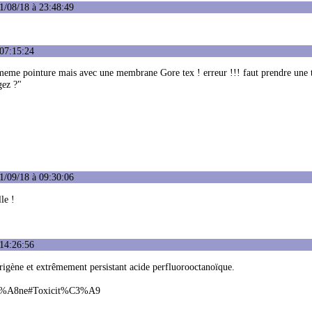
1/08/18 à 23:48:49
 07:15:24
 et meme pointure mais avec une membrane Gore tex ! erreur !!! faut prendre une t
gez ?"
1/09/18 à 09:30:06
le !
 14:26:56
cérigène et extrêmement persistant acide perfluorooctanoïque.
%C3%A8ne#Toxicit%C3%A9