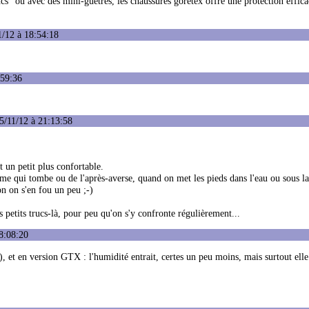
ancs" où avec des mini-guêtres, les chaussures goretex offre une protection effic
1/12 à 18:54:18
:59:36
5/11/12 à 21:13:58
t un petit plus confortable.
ume qui tombe ou de l'après-averse, quand on met les pieds dans l'eau ou sous la
on on s'en fou un peu ;-)
s petits trucs-là, pour peu qu'on s'y confronte régulièrement...
8:08:20
et en version GTX : l'humidité entrait, certes un peu moins, mais surtout elle 