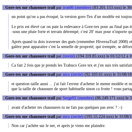
Gore-tex sur chaussure trail
par
iron06 (membre)
(83.201.153.xxx) le 30/
un point qu'on a pas évoqué, la version gore-Tex d'un modèle est toujou
Le prix est élevé car on paie la redevance à Gore-tex pour au final pas 
-sous une pluie forte et terrain détrempé, c'est 20' max pour n'inporte qu
Aprés quand tu dois traverser des gués (remember HivernaTrail 2008) et 
galère peut apparaitre c'est la semelle de propreté, qui trempée, se défo
Gore-tex sur chaussure trail
par
(invité)
(194.119.85.xxx) le 01/12/12 à 1
Ca fait 2 fois que je prends les Trabuco Gore tex et j'en suis très satis
Gore-tex sur chaussure trail
par
nico (invité)
(92.103.61.xxx) le 31/08/18
et question taille aussi ... j'ai fait l'erreur d'acheter le meme modèle 
que la taille de chaussure de sport habituelle sinon ca frotte ! vous parta
Gore-tex sur chaussure trail
par
Serge92 (membre)
(86.249.171.xxx) le 3
avant d'acheter tes chaussures tu ne fais pas quelques pas avec ? :-)
Gore-tex sur chaussure trail
par
nico (invité)
(195.55.224.xxx) le 31/08/1
Non car j'achète sur le net, et après je viens me plaindre.