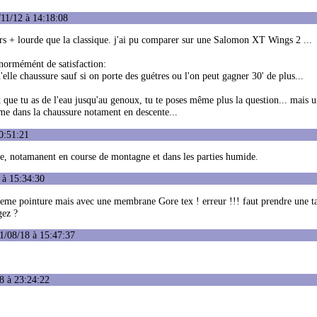
11/12 à 14:18:08
rs + lourde que la classique. j'ai pu comparer sur une Salomon XT Wings 2 ...
énormémént de satisfaction:
'elle chaussure sauf si on porte des guétres ou l'on peut gagner 30' de plus...
que tu as de l'eau jusqu'au genoux, tu te poses même plus la question... mais u
rme dans la chaussure notament en descente...
0:51:21
faite, notamanent en course de montagne et dans les parties humide.
 à 15:34:30
et meme pointure mais avec une membrane Gore tex ! erreur !!! faut prendre une ta
gez ?
1/08/18 à 15:47:37
8 à 23:24:22