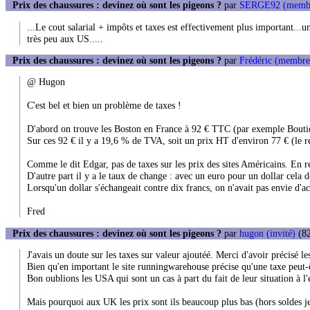
Prix des chaussures : devinez où sont les pigeons ?
par
SERGE92 (memb
...Le cout salarial + impôts et taxes est effectivement plus important...une
très peu aux US.....
Prix des chaussures : devinez où sont les pigeons ?
par
Frédéric (membre
@ Hugon
C'est bel et bien un problème de taxes !
D'abord on trouve les Boston en France à 92 € TTC (par exemple Bout
Sur ces 92 € il y a 19,6 % de TVA, soit un prix HT d'environ 77 € (le r
Comme le dit Edgar, pas de taxes sur les prix des sites Américains. En re
D'autre part il y a le taux de change : avec un euro pour un dollar cela 
Lorsqu'un dollar s'échangeait contre dix francs, on n'avait pas envie d'a
Fred
Prix des chaussures : devinez où sont les pigeons ?
par
hugon (invité)
(82
J'avais un doute sur les taxes sur valeur ajoutéé. Merci d'avoir précisé les
Bien qu'en important le site runningwarehouse précise qu'une taxe peut-
Bon oublions les USA qui sont un cas à part du fait de leur situation à l'e
Mais pourquoi aux UK les prix sont ils beaucoup plus bas (hors soldes je