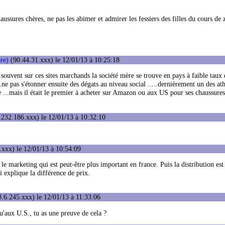
haussures chères, ne pas les abimer et admirer les fessiers des filles du cours d
re)
(90.44.31.xxx) le 12/01/13 à 10:25:18
.souvent sur ces sites marchands la société mère se trouve en pays à faible taux d
.ne pas s'étonner ensuite des dégats au niveau social .....dernièrement un des ath
e ...mais il était le premier à acheter sur Amazon ou aux US pour ses chaussure
232.186.xxx) le 12/01/13 à 10:32:10
xxx) le 12/01/13 à 10:54:09
 le marketing qui est peut-être plus important en france. Puis la distribution es
ui explique la différence de prix.
.6.245.xxx) le 12/01/13 à 11:33:06
u'aux U.S., tu as une preuve de cela ?