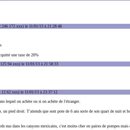
.246.172.xxx) le 11/01/13 à 21:28:48
s
acquitté une taxe de 20%
125.94.xxx) le 11/01/13 à 21:58:33
.12.62.xxx) le 11/01/13 à 23:37:12
ns lequel on achète ou si on achète de l'étranger.
, un pied droit. T'attends que sont pote de 6 ans sorte de son quart de nuit et h
ieds nus dans les canyons mexicains, c'est moins cher en paires de pompes mais c