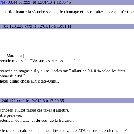
re)
(90.44.31.xxx) le 12/01/13 à 11:36:45
 partie finance la sécurité sociale, le chomage et les retraites.....ce qui n'est pa
)
(82.123.226.xxx) le 12/01/13 à 13:01:11
ique Marathon).
evendeur verse la TVA sur ses encaissements).
vanche en magasin il y a une " sales tax " allant de 0 à 8 % selon les états.
donnerait quoi ?
cheter grand chose aux Etats-Unis...
.246.172.xxx) le 12/01/13 à 13:20:35
 choses. Plutôt faible ces taxes d'ailleurs..
être prélevée.
xtérieur de l'UE.. et du coût de la livraison.
 le rappelle) alors que j'ai acquitté une vat de 20% sur mon dernier achat ?