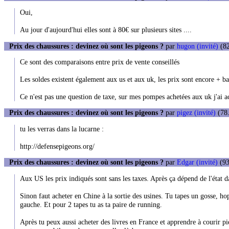
Oui,
Au jour d'aujourd'hui elles sont à 80€ sur plusieurs sites ....
Prix des chaussures : devinez où sont les pigeons ?
par
hugon (invité)
(82
Ce sont des comparaisons entre prix de vente conseillés
Les soldes existent également aux us et aux uk, les prix sont encore + ba
Ce n'est pas une question de taxe, sur mes pompes achetées aux uk j'ai 
Prix des chaussures : devinez où sont les pigeons ?
par
pigez (invité)
(78.
tu les verras dans la lucarne :
http://defensepigeons.org/
Prix des chaussures : devinez où sont les pigeons ?
par
Edgar (invité)
(93
Aux US les prix indiqués sont sans les taxes. Après ça dépend de l'état da
Sinon faut acheter en Chine à la sortie des usines. Tu tapes un gosse, hop
gauche. Et pour 2 tapes tu as ta paire de running.
Après tu peux aussi acheter des livres en France et apprendre à courir p