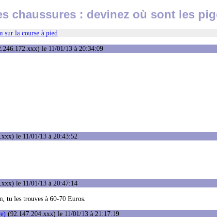
es chaussures : devinez où sont les pi
 sur la course à pied
.246.172.xxx) le 11/01/13 à 20:34:09
xxx) le 11/01/13 à 20:43:52
xxx) le 11/01/13 à 20:47:14
, tu les trouves à 60-70 Euros.
e)
(92.147.204.xxx) le 11/01/13 à 21:17:19