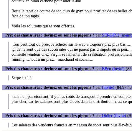
couteux en bilan carbone pour aller là-bas.
Reste le tapis de course de ton club de gym pour profiter de tes belles c
face de ton tapis.
Voila les solutions qui te sont offertes.
Prix des chaussures : devinez où sont les pigeons ?
par
SERGE92 (memb
...on peut tout ou presque acheter sur le web à toujours prix plus bas.....
içi ce ne sont que des succursales qui ne paient pas d'impôts ou si peu....
conseille vendeur chez Virgin se lamentait de sa situation professionnell
running.....tout a un prix... marchand et social....
Prix des chaussures : devinez où sont les pigeons ?
par
BBen (invité)
(82.
Serge : +1 !
Prix des chaussures : devinez où sont les pigeons ?
par
(invité)
(84.97.43.
mais non pas étonnant, il y a les coûts de transport à prendre en compte,
plus cher, car les salaires sont plus élevés dans la distribution. c'est ce q
Prix des chaussures : devinez où sont les pigeons ?
par
Didier (invité)
(93
Les salaires des vendeurs français en magasin de sport sont plus élevés q