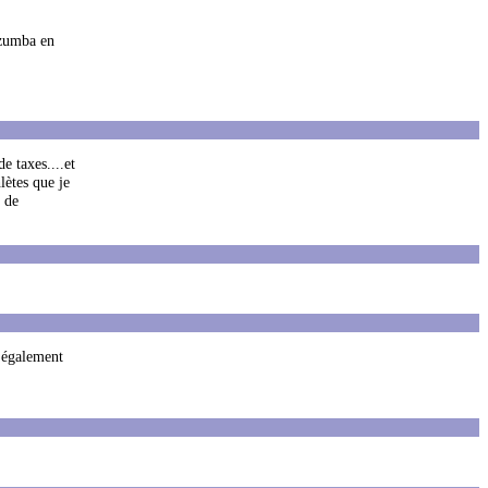
e zumba en
e taxes....et
lètes que je
s de
t également