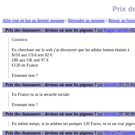
Prix d
Aller tout en bas au dernier message
-
Répondre au message
-
Retour au forum
Prix des chaussures : devinez où sont les pigeons ?
par
hugon (invité)
(82
Cocorico
En cherchant sur le web j'ai découvert que les adidas boston étaient à :
$110 aux USA soit 82 €
£80 aux UK soit 97 €
€120 en France
Etonnant non ?
Prix des chaussures : devinez où sont les pigeons ?
par
(invité)
(93.25.84.
En France tu as la sécurité sociale.
Etonnant non ?
Prix des chaussures : devinez où sont les pigeons ?
par
(invité)
(87.88.89.
En même temps, si tu achètes tes pompes 120 Euros, tu es un vrai pigeon
Prix des chaussures : devinez où sont les pigeons ?
par
Olivier23 (membr