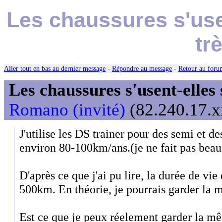
Les chaussures s'usen
tr
Aller tout en bas au dernier message
-
Répondre au message
-
Retour au forum
Les chaussures s'usent-elles s
Romano (invité)
(82.240.17.x
J'utilise les DS trainer pour des semi et d
environ 80-100km/ans.(je ne fait pas bea
D'après ce que j'ai pu lire, la durée de vie
500km. En théorie, je pourrais garder la 
Est ce que je peux réelement garder la m