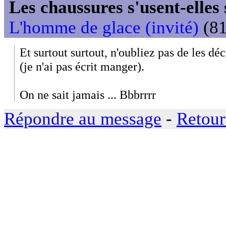
Les chaussures s'usent-elles s
L'homme de glace (invité)
(81
Et surtout surtout, n'oubliez pas de les dé
(je n'ai pas écrit manger).
On ne sait jamais ... Bbbrrrr
Répondre au message
-
Retour