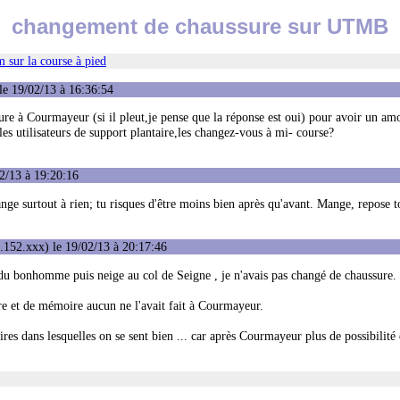
changement de chaussure sur UTMB
 sur la course à pied
le 19/02/13 à 16:36:54
re à Courmayeur (si il pleut,je pense que la réponse est oui) pour avoir un amo
es utilisateurs de support plantaire,les changez-vous à mi- course?
2/13 à 19:20:16
nge surtout à rien; tu risques d'être moins bien après qu'avant. Mange, repose t
.152.xxx) le 19/02/13 à 20:17:46
l du bonhomme puis neige au col de Seigne , je n'avais pas changé de chaussure.
re et de mémoire aucun ne l'avait fait à Courmayeur.
es dans lesquelles on se sent bien ... car après Courmayeur plus de possibilité 