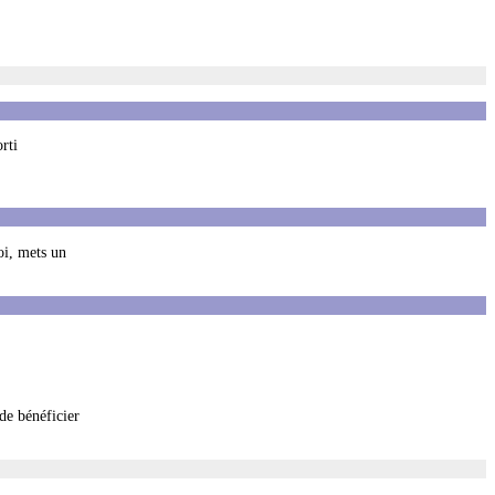
rti
oi, mets un
de bénéficier