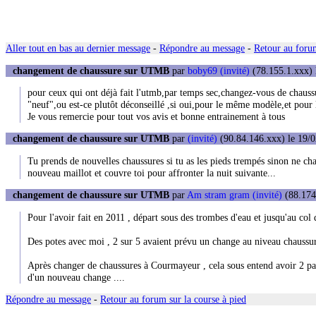
Aller tout en bas au dernier message
-
Répondre au message
-
Retour au forum
changement de chaussure sur UTMB
par
boby69 (invité)
(78.155.1.xxx) 
pour ceux qui ont déjà fait l'utmb,par temps sec,changez-vous de chaussu
"neuf",ou est-ce plutôt déconseillé ,si oui,pour le même modèle,et pour l
Je vous remercie pour tout vos avis et bonne entrainement à tous
changement de chaussure sur UTMB
par
(invité)
(90.84.146.xxx) le 19/0
Tu prends de nouvelles chaussures si tu as les pieds trempés sinon ne cha
nouveau maillot et couvre toi pour affronter la nuit suivante...
changement de chaussure sur UTMB
par
Am stram gram (invité)
(88.174
Pour l'avoir fait en 2011 , départ sous des trombes d'eau et jusqu'au co
Des potes avec moi , 2 sur 5 avaient prévu un change au niveau chaussu
Après changer de chaussures à Courmayeur , cela sous entend avoir 2 pair
d'un nouveau change ....
Répondre au message
-
Retour au forum sur la course à pied