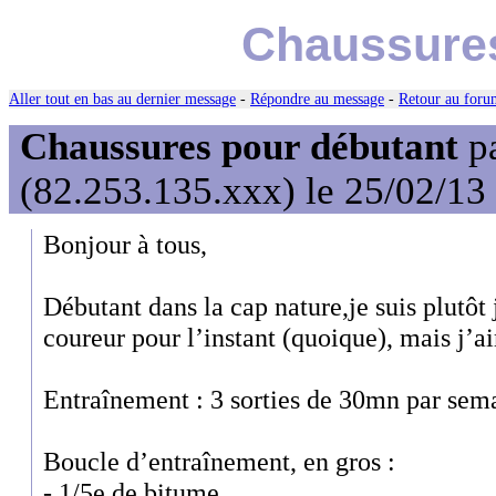
Chaussures
Aller tout en bas au dernier message
-
Répondre au message
-
Retour au forum
Chaussures pour débutant
p
(82.253.135.xxx) le 25/02/13
Bonjour à tous,
Débutant dans la cap nature,je suis plutôt
coureur pour l’instant (quoique), mais j’a
Entraînement : 3 sorties de 30mn par se
Boucle d’entraînement, en gros :
- 1/5e de bitume