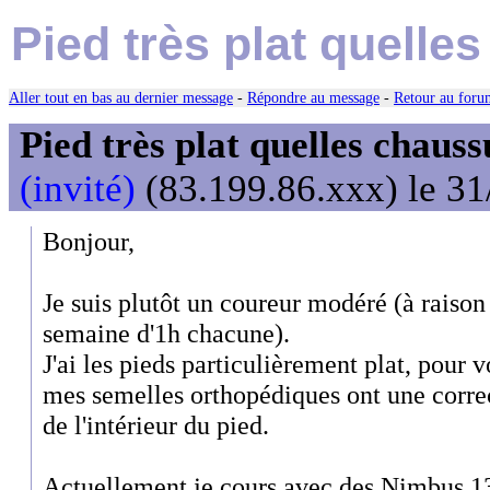
Pied très plat quelle
Aller tout en bas au dernier message
-
Répondre au message
-
Retour au forum
Pied très plat quelles chaus
(invité)
(83.199.86.xxx) le 31
Bonjour,
Je suis plutôt un coureur modéré (à raison
semaine d'1h chacune).
J'ai les pieds particulièrement plat, pour 
mes semelles orthopédiques ont une corr
de l'intérieur du pied.
Actuellement je cours avec des Nimbus 1