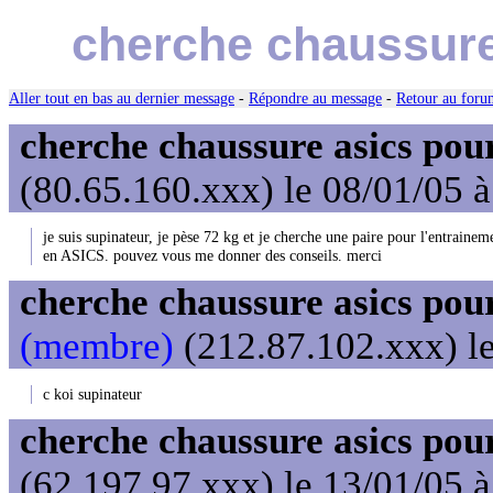
cherche chaussure
Aller tout en bas au dernier message
-
Répondre au message
-
Retour au forum
cherche chaussure asics pou
(80.65.160.xxx) le 08/01/05 
je suis supinateur, je pèse 72 kg et je cherche une paire pour l'entraine
en ASICS. pouvez vous me donner des conseils. merci
cherche chaussure asics pou
(membre)
(212.87.102.xxx) le
c koi supinateur
cherche chaussure asics pou
(62.197.97.xxx) le 13/01/05 