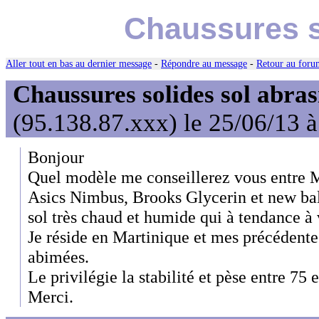
Chaussures so
Aller tout en bas au dernier message
-
Répondre au message
-
Retour au forum
Chaussures solides sol abras
(95.138.87.xxx) le 25/06/13 
Bonjour
Quel modèle me conseillerez vous entre 
Asics Nimbus, Brooks Glycerin et new bal
sol très chaud et humide qui à tendance à v
Je réside en Martinique et mes précédentes
abimées.
Le privilégie la stabilité et pèse entre 75 
Merci.