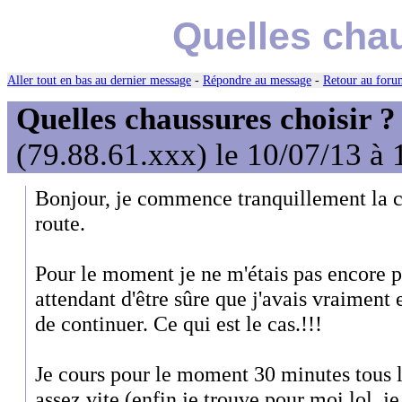
Quelles chau
Aller tout en bas au dernier message
-
Répondre au message
-
Retour au forum
Quelles chaussures choisir ?
(79.88.61.xxx) le 10/07/13 à 
Bonjour, je commence tranquillement la co
route.
Pour le moment je ne m'étais pas encore p
attendant d'être sûre que j'avais vraiment 
de continuer. Ce qui est le cas.!!!
Je cours pour le moment 30 minutes tous l
assez vite (enfin je trouve pour moi lol, je