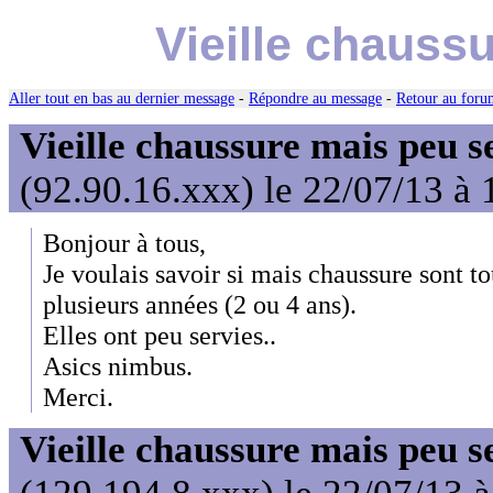
Vieille chauss
Aller tout en bas au dernier message
-
Répondre au message
-
Retour au forum
Vieille chaussure mais peu s
(92.90.16.xxx) le 22/07/13 à 
Bonjour à tous,
Je voulais savoir si mais chaussure sont t
plusieurs années (2 ou 4 ans).
Elles ont peu servies..
Asics nimbus.
Merci.
Vieille chaussure mais peu s